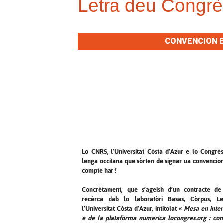
Letra deu Congrè
CONVENCION E
Lo CNRS, l’Universitat Còsta d’Azur e lo Congr
lenga occitana que sòrten de signar ua convencion
compte har !
Concrètament, que s’ageish d’un contracte de
recèrca dab lo laboratòri Basas, Còrpus, L
l’Universitat Còsta d’Azur, intitolat «
Mesa en inte
e de la platafòrma numerica locongres.org : com