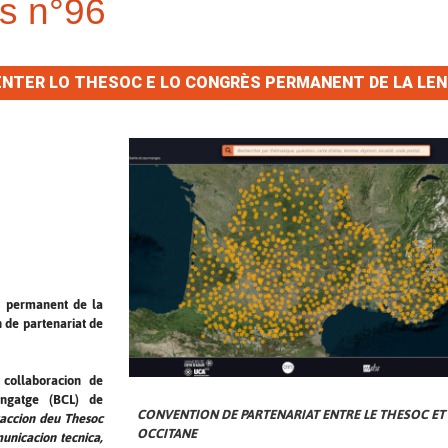
s n°96
NTER LO THESOC E LO CONGRÈS PERMANENT DE LA LE
ès permanent de la
 de partenariat de
 collaboracion de
engatge (BCL) de
CONVENTION DE PARTENARIAT ENTRE LE THESOC ET
raccion deu Thesoc
OCCITANE
unicacion tecnica,