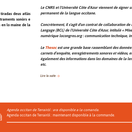
Le CNRS et l'Université Côte d'Azur viennent de signer 
permanent de la langue occitane.
iradas deus atlàs
istraments sonòrs e
Concrètement, il s'agit d'un contrat de collaboration de
 en lo maine de la
Langage (BCL) de l'Université Côte d'Azur, intitulé «
Mise
.
numérique locongres.org : communication technique, in
Le
Thesoc
est une grande base rassemblant des données e
carnets d’enquête, enregistrements sonores et vidéos, 
également des informations dans les domaines de la lem
etc.
Lire la suite
Agenda occitan de Terrairòl : ara disponible a la comanda.
Agenda occitan de Terrairòl : maintenant disponible à la commande.