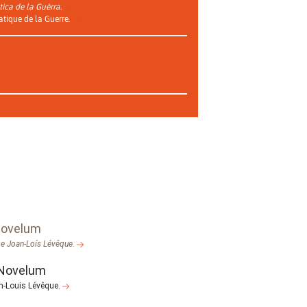
tica de la Guèrra.
atique de la Guerre.
Novelum
s e Joan-Loís Lévêque.
Novelum
an-Louis Lévêque.