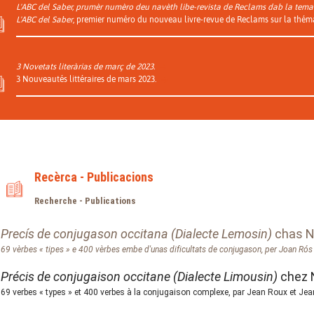
L'ABC del Saber, prumèr numèro deu navèth libe-revista de Reclams dab la tema
L'ABC del Saber
, premier numéro du nouveau livre-revue de Reclams sur la thém
3 Novetats literàrias de març de 2023.
3 Nouveautés littéraires de mars 2023.
Recèrca - Publicacions
Recherche - Publications
Precís de conjugason occitana (Dialecte Lemosin)
chas 
69 vèrbes « tipes » e 400 vèrbes embe d'unas dificultats de conjugason, per Joan Ró
Précis de conjugaison occitane (Dialecte Limousin)
chez 
69 verbes « types » et 400 verbes à la conjugaison complexe, par Jean Roux et Je