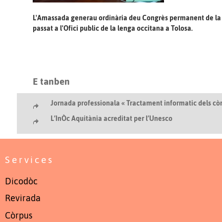
L'Amassada generau ordinària deu Congrès permanent de la 
passat a l'Ofici public de la lenga occitana a Tolosa.
E tanben
Jornada professionala « Tractament informatic dels còr
L’InÒc Aquitània acreditat per l’Unesco
Services
Dicodòc
Revirada
Còrpus