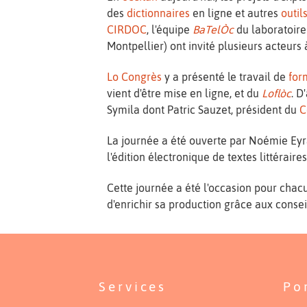
des
dictionnaires
en ligne et autres
outil
CIRDOC
, l'équipe
BaTelÒc
du laboratoire
Montpellier) ont invité plusieurs acteurs
Lo Congrès
y a présenté le travail de
for
vient d'être mise en ligne, et du
Loflòc
. D
Symila dont Patric Sauzet, président du
C
La journée a été ouverte par Noémie Ey
l'édition électronique de textes littérair
Cette journée a été l'occasion pour chacu
d'enrichir sa production grâce aux consei
Services
Po