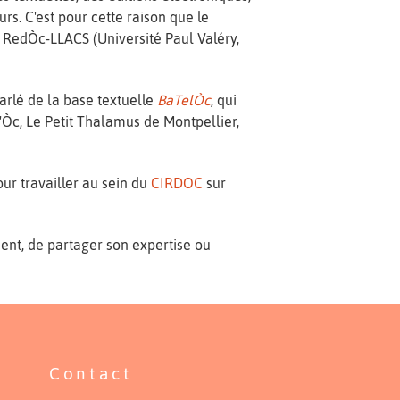
s. C'est pour cette raison que le
e RedÒc-LLACS (Université Paul Valéry,
arlé de la base textuelle
BaTelÒc
, qui
d'Òc, Le Petit Thalamus de Montpellier,
our travailler au sein du
CIRDOC
sur
nt, de partager son expertise ou
Contact