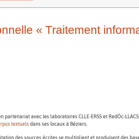
nnelle « Traitement inform
en partenariat avec les laboratoires CLLE-ERSS et RedÒc-LLACS,
rpus textuels
dans ses locaux à Béziers.
oitation des sources écrites se multiplient et produisent des bas