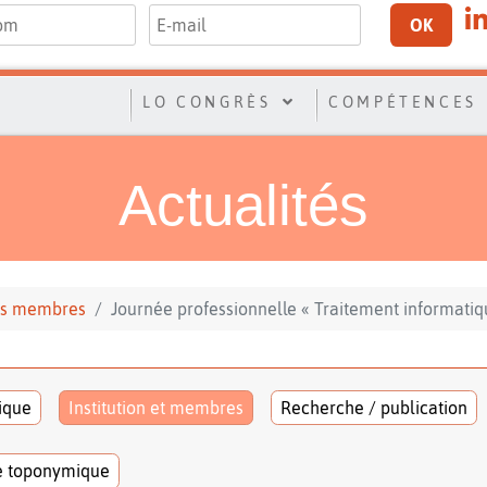
OK
LO CONGRÈS
COMPÉTENCES
Actualités
 ses membres
Journée professionnelle « Traitement informatiq
tique
Institution et membres
Recherche / publication
e toponymique