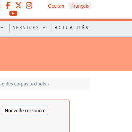
Sélectionnez votre langue
Occitan
Français
SERVICES
ACTUALITÉS
ue des corpus textuels »
Nouvelle ressource