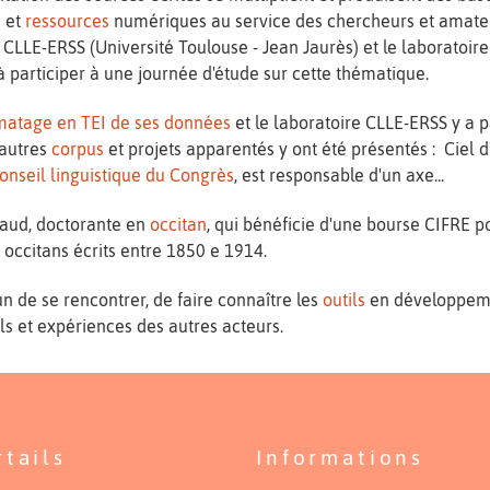
s
et
ressources
numériques au service des chercheurs et amateur
 CLLE-ERSS (Université Toulouse - Jean Jaurès) et le laboratoir
 à participer à une journée d'étude sur cette thématique.
matage en TEI de ses données
et le laboratoire CLLE-ERSS y a p
'autres
corpus
et projets apparentés y ont été présentés : Ciel 
onseil linguistique du Congrès
, est responsable d'un axe...
raud, doctorante en
occitan
, qui bénéficie d'une bourse CIFRE p
es occitans écrits entre 1850 e 1914.
n de se rencontrer, de faire connaître les
outils
en développeme
ls et expériences des autres acteurs.
rtails
Informations