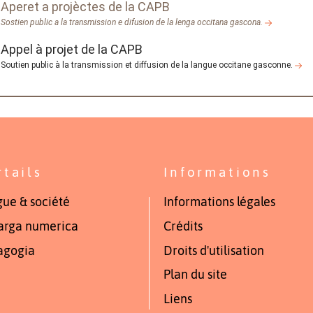
Aperet a projèctes de la CAPB
Sostien public a la transmission e difusion de la lenga occitana gascona.
Appel à projet de la CAPB
Soutien public à la transmission et diffusion de la langue occitane gasconne.
rtails
Informations
ue & société
Informations légales
arga numerica
Crédits
agogia
Droits d'utilisation
Plan du site
Liens