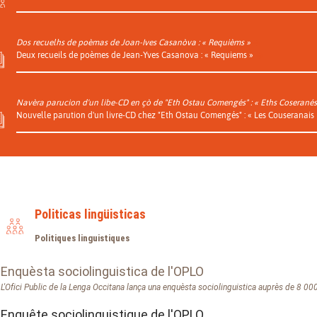
Dos recuelhs de poèmas de Joan-Ives Casanòva : « Requièms »
Deux recueils de poèmes de Jean-Yves Casanova : « Requiems »
Navèra parucion d'un libe-CD en çò de "Eth Ostau Comengés" : « Eths Coserané
Nouvelle parution d'un livre-CD chez "Eth Ostau Comengés" : « Les Couseranais
Politicas lingüisticas
Politiques linguistiques
Enquèsta sociolinguistica de l'OPLO
L'Ofici Public de la Lenga Occitana lança una enquèsta sociolinguistica auprès de 8 0
Enquête sociolinguistique de l'OPLO