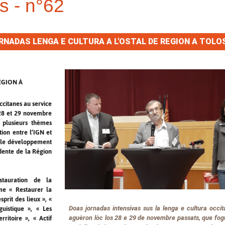
s - n°62
RNADAS LENGA E CULTURA A L'OSTAL DE REGION A TOLO
ÉGION À
ccitanes au service
 28 et 29 novembre
r plusieurs thèmes
tion entre l’IGN et
 le développement
dente de la Région
stauration de la
me « Restaurer la
prit des lieux », «
Doas jornadas intensivas sus la lenga e cultura occita
guistique », « Les
aguèron lòc los 28 e 29 de novembre passats, que fo
ritoire », « Actif