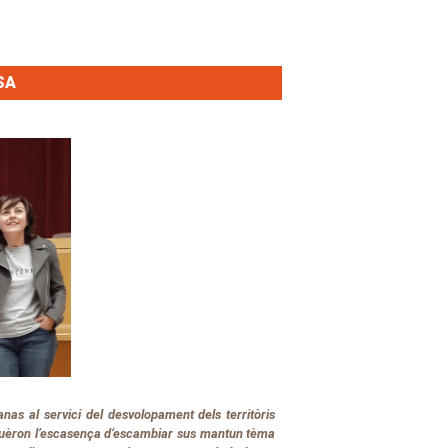
SA
nas al servici del desvolopament dels territòris
guèron l’escasença d’escambiar sus mantun tèma