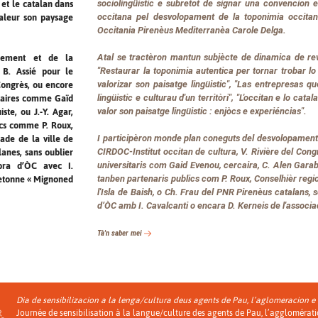
sociolingüistic e subretot de signar una convencion
n et le catalan dans
occitana pel desvolopament de la toponimia occitan
valeur son paysage
Occitania Pirenèus Mediterranèa Carole Delga.
Atal se tractèron mantun subjècte de dinamica de revi
pement et de la
"Restaurar la toponimia autentica per tornar trobar lo 
 B. Assié pour le
valorizar son paisatge lingüistic", "Las entrepresas que
 Congrès, ou encore
lingüistic e culturau d'un territòri", "L'occitan e lo cata
itaires comme Gaïd
valor son paisatge lingüistic : enjòcs e experiéncias".
ste, ou J.-Y. Agar,
ics comme P. Roux,
I participèron monde plan coneguts del desvolopament 
rade de la ville de
CIRDOC-Institut occitan de cultura, V. Rivière del Cong
lanes, sans oublier
universitaris com Gaid Evenou, cercaira, C. Alen Garaba
bra d’ÒC avec I.
tanben partenaris publics com P. Roux, Conselhièr region
bretonne « Mignoned
l'Isla de Baish, o Ch. Frau del PNR Pirenèus catalans,
d’ÒC amb I. Cavalcanti o encara D. Kerneis de l'associ
Tà'n saber mei
Dia de sensibilizacion a la lenga/cultura deus agents de Pau, l’aglomeracion e
Journée de sensibilisation à la langue/culture des agents de Pau, l’agglomérat