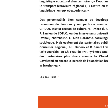
linguistique et culturel d’un territoire », « L’occita
le transport ferroviaire régional », « Mettre en 
linguistique : enjeux et expériences ».
Des personnalités bien connues du dévelop
promotion de l'occitan y ont participé comme
CIRDOC-Institut occitan de cultura, V. Rivière du
P. Larrieu de l’OPLO, ou des intervenants univers
Evenou, chercheuse, C. Alen Garabato, sociolingui
sociologue. Mais également des partenaires publ
Conseiller Régional, J.-L. Dupoux et R. Sainte Liv
l'Isle-Jourdain, ou Ch. Frau du PNR Pyrénées cata
des partenaires plus divers comme la Cham
Cavalcanti ou encore D. Kerneis de l'association 
ar brezhoneg ».
En savoir plus