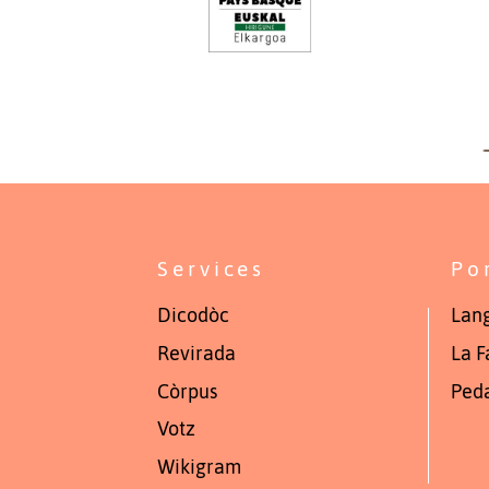
Services
Po
Dicodòc
Lang
Revirada
La F
Còrpus
Ped
Votz
Wikigram