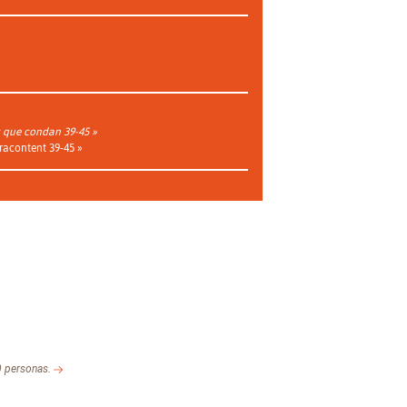
s que condan 39-45 »
 racontent 39-45 »
00 personas.