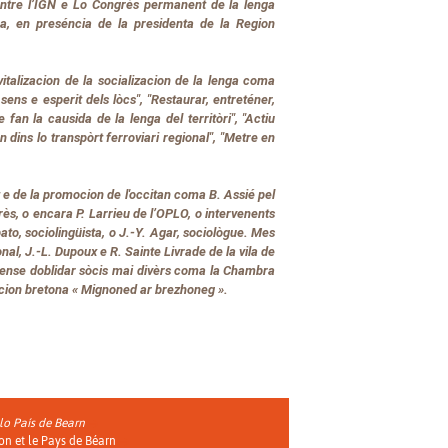
 entre l’IGN e Lo Congrès permanent de la lenga
a, en preséncia de la presidenta de la Region
talizacion de la socializacion de la lenga coma
sens e esperit dels lòcs", "Restaurar, entreténer,
 fan la causida de la lenga del territòri", "Actiu
lan dins lo transpòrt ferroviari regional", "Metre en
e de la promocion de l'occitan coma B. Assié pel
rès, o encara P. Larrieu de l’OPLO, o intervenents
to, sociolingüista, o J.-Y. Agar, sociològue. Mes
al, J.-L. Dupoux e R. Sainte Livrade de la vila de
 sense doblidar sòcis mai divèrs coma la Chambra
acion bretona « Mignoned ar brezhoneg ».
 lo País de Bearn
ion et le Pays de Béarn