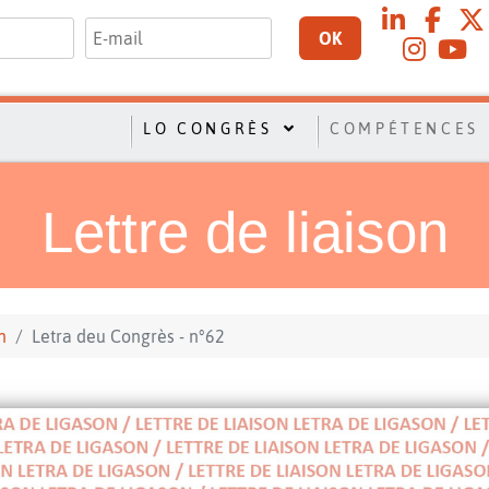
OK
LO CONGRÈS
COMPÉTENCES
Lettre de liaison
n
Letra deu Congrès - n°62