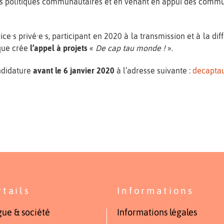
es politiques communautaires et en venant en appui des commun
ice·s privé·e·s, participant en 2020 à la transmission et à la d
que crée
l’appel à projets
«
De cap tau monde !
».
andidature
avant le 6 janvier 2020
à l’adresse suivante :
decapta
rtails
Informations
ue & société
Informations légales