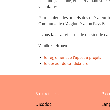
occitane gasconne, en intervenant sur s
volontaires.
Pour soutenir les projets des opérateur·tr
Communauté d’Agglomération Pays Bas
Il vous faudra retourner le dossier de c
Veuillez retrouver ici :
le règlement de l'appel à projets
le dossier de candidature
Services
Po
Dicodòc
Lang