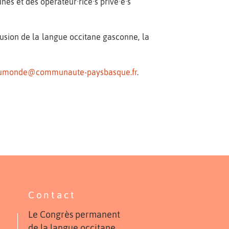
es et des opérateur·rice·s privé·e·s
iffusion de la langue occitane gasconne, la
umonde@communaute-paysbasque.fr
.
Contact
Le Congrès permanent
de la langue occitane