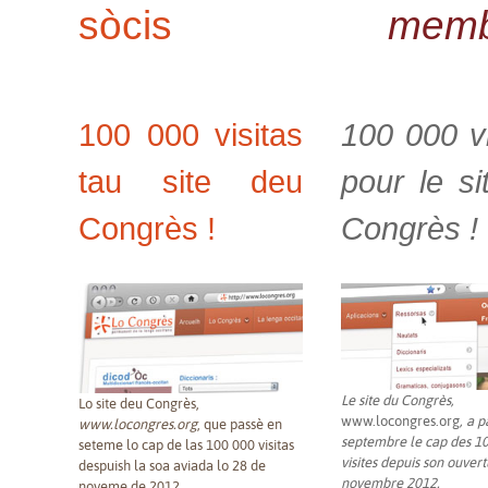
sòcis
memb
100 000 visitas
100 000 vi
tau site deu
pour le si
Congrès !
Congrès !
Le site du Congrès,
Lo site deu Congrès,
www.locongres.org
, a 
www.locongres.org
, que passè en
septembre le cap des 1
seteme lo cap de las 100 000 visitas
visites depuis son ouvert
despuish la soa aviada lo 28 de
novembre 2012.
noveme de 2012.