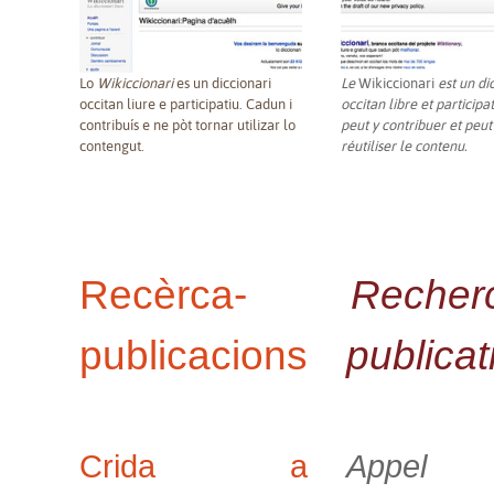
Lo
Wikiccionari
es un diccionari
Le
Wikiccionari
est un di
occitan liure e participatiu. Cadun i
occitan libre et participa
contribuís e ne pòt tornar utilizar lo
peut y contribuer et peut
contengut.
réutiliser le contenu.
Recèrca-
Recher
publicacions
publicat
Crida a
Appe