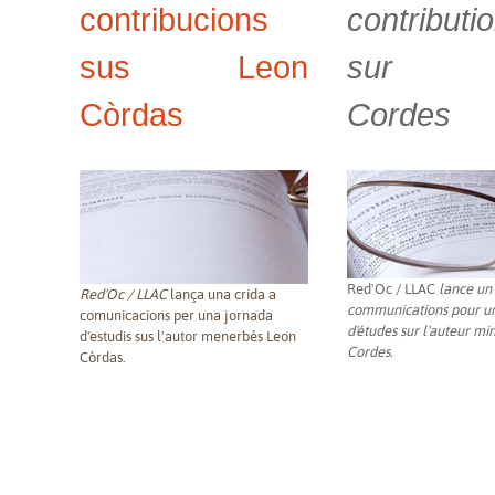
contribucions
contributi
sus Leon
sur L
Còrdas
Cordes
Red'Oc / LLAC
lance un 
Red'Oc / LLAC
lança una crida a
communications pour u
comunicacions per una jornada
d'études sur l'auteur mi
d'estudis sus l'autor menerbés Leon
Cordes.
Còrdas.