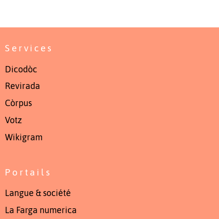
Services
Dicodòc
Revirada
Còrpus
Votz
Wikigram
Portails
Langue & société
La Farga numerica