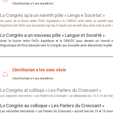
L'institution et ses membres
Lo Congrès qu’a un navèth pòle « Lenga e Societat »
Au parat de la fusion enter l’InÒc Aquitània e lo CIRDÒC entà vàder un navèth oper
lingüistica de l’InÒc que bassacula cap tau Congrès qui arcuelh atau d’ara enlà lo pòle 
Lo Congrès a un nouveau pôle « Langue et Société »
Avec la fusion entre l’InÒc Aquitània et le CIRDÒC pour devenir un nouvel op
linguistique de l’Inoc bascule vers lo Congrès qui accueille ainsi désormais le pôle
L'institucion e los sons sòcis
L'institution et ses membres
Lo Congrès al collòqui « Les Parlers du Croissant »
Los segonds rescontres « Les Parlers du Croissant » se debanaràn los 15 e 16 de ma
Lo Congrès au colloque « Les Parlers du Croissant »
Les secondes rencontres « Les Parlers du Croissant » auront lieu les 15 et 16 ma