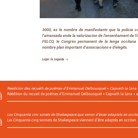
3000, es le nombre de manifestants que la polícia
l’amassada ende la valorizacion de l’ensenhament de l’
FELCO, le Congrès permanent de la lenga occitana
nombre plan important d’associacions e d’elegits.
Léger la seguida
Reedicion deu recuelh de poèmas d’Emmanuel Delbousquet « Capvath la lana » 
Réédition du recueil de poèmes d’Emmanuel Delbousquet « Capvath la lana » au
Los Cinquanta cinc sonets de Shakespeare que venon d’èsser adaptats en occita
Les Cinquante-cinq sonnets de Shakespeare viennent d’être adaptés en occitan