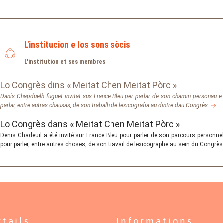
L'institucion e los sons sòcis
L'institution et ses membres
Lo Congrès dins « Meitat Chen Meitat Pòrc »
Danís Chapduelh fuguet invitat sus France Bleu per parlar de son chamin personau e pr
parlar, entre autras chausas, de son trabalh de lexicografia au dintre dau Congrès.
Lo Congrès dans « Meitat Chen Meitat Pòrc »
Denis Chadeuil a été invité sur France Bleu pour parler de son parcours personnel e
pour parler, entre autres choses, de son travail de lexicographe au sein du Congrè
rtails
Informations