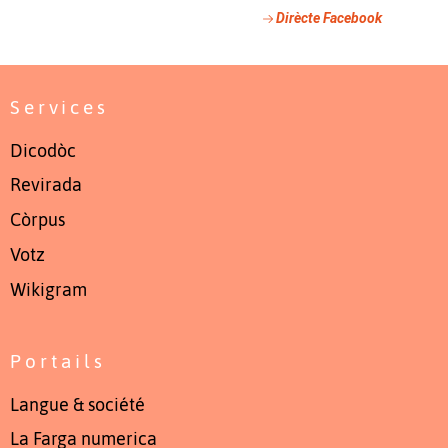
Dirècte Facebook
Services
Dicodòc
Revirada
Còrpus
Votz
Wikigram
Portails
Langue & société
La Farga numerica