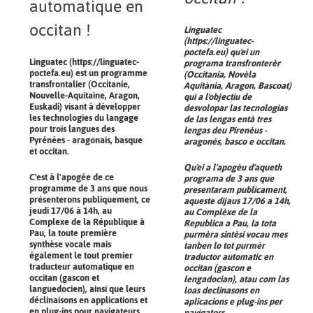
automatique en
occitan !
Linguatec
(https://linguatec-
poctefa.eu) qu'ei un
Linguatec
(https://linguatec-
programa transfronterèr
poctefa.eu) est un programme
(Occitania, Novèla
transfrontalier (Occitanie,
Aquitània, Aragon, Bascoat)
Nouvelle-Aquitaine, Aragon,
qui a l'objectiu de
Euskadi) visant à développer
desvolopar las tecnologias
les technologies du langage
de las lengas entà tres
pour trois langues des
lengas deu Pirenèus -
Pyrénées - aragonais, basque
aragonés, basco e occitan.
et occitan.
Qu'ei a l'apogèu d'aqueth
C'est à l'apogée de ce
programa de 3 ans que
programme de 3 ans que nous
presentaram publicament,
présenterons publiquement, ce
aqueste dijaus 17/06 a 14h,
jeudi 17/06 à 14h, au
au Complèxe de la
Complexe de la République à
Republica a Pau, la tota
Pau, la toute première
purmèra sintèsi vocau mes
synthèse vocale mais
tanben lo tot purmèr
également le tout premier
traductor automatic en
traducteur automatique en
occitan (gascon e
occitan (gascon et
lengadocian), atau com las
languedocien), ainsi que leurs
loas declinasons en
déclinaisons en applications et
aplicacions e plug-ins per
en plug-ins pour navigateurs.
navigators.