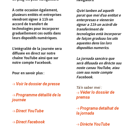
À cette occasion également,
Qu'ei tanben ad aqueth
plusieurs entités et entreprises
parat que mei d'ua entitat e
viendront signer à 11h un
enterpresas e vieneràn
accord de transfert de
signar a 11h un acòrdi de
technologies pour incorporer
transferiment de
graduellement ces outils dans
tecnologias entà incorporar
leurs dispositifs numériques.
de faiçon graduau los utís
aquestes dens los lors
dispositius numerics.
L'intégralité de la journée sera
diffusée en direct sur notre
chaîne YouTube ainsi que sur
La jornada sancèra que
notre compte Facebook.
serà difusada en dirècte suu
noste canau YouTube, atau
com suu noste compte
Pour en savoir plus :
Facebook.
Voir le dossier de presse
Tà'n saber mei :
Véder lo dossièr de
Programme détaillé de la
premsa
journée
Programa detalhat de
Direct YouTube
la jornada
Direct Facebook
Dirècte YouTube