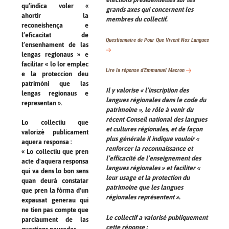
qu’indica voler «
grands axes qui concernent les
ahortir la
membres du collectif.
reconeishença e
l’eficacitat de
Questionnaire de
Pour Que Vivent Nos Langues
l’ensenhament de las
lengas regionaus » e
facilitar « lo lor emplec
Lire la réponse d’Emmanuel Macron
e la proteccion deu
patrimòni que las
Il y valorise « l’inscription des
lengas regionaus e
langues régionales dans le code du
representan ».
patrimoine », le rôle à venir du
récent Conseil national des langues
Lo collectiu que
et cultures régionales, et de façon
valorizè publicament
plus générale il indique vouloir «
aquera responsa :
renforcer la reconnaissance et
« Lo collectiu que pren
l’efficacité de l’enseignement des
acte d'aquera responsa
langues régionales » et faciliter «
qui va dens lo bon sens
leur usage et la protection du
quan deurà constatar
patrimoine que les langues
que pren la fòrma d'un
régionales représentent ».
expausat generau qui
ne tien pas compte que
Le collectif a valorisé publiquement
parciaument de las
cette réponse :