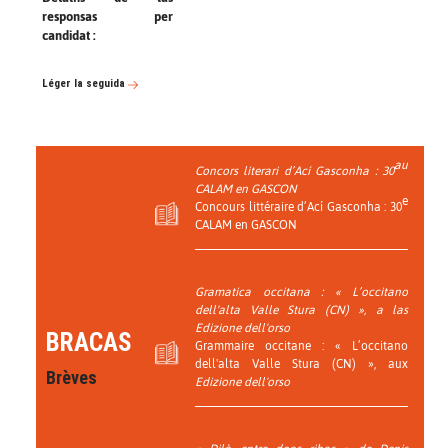
responsas per
candidat :
Léger la seguida
au
Concors literari d’Ací Gasconha : 30
CALAM en GASCON
e
Concours littéraire d’Ací Gasconha : 30
CALAM en GASCON
Gramatica occitana : « L’occitano
dell'alta Valle Stura (CN) », a las
Edizione dell'orso
BRACAS
Grammaire occitane : « L’occitano
dell'alta Valle Stura (CN) », aux
Brèves
Edizione dell'orso