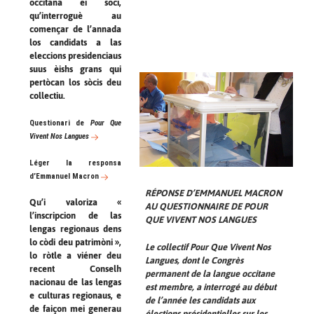
occitana ei sòci,
qu’interroguè au
començar de l’annada
los candidats a las
eleccions presidenciaus
suus èishs grans qui
pertòcan los sòcis deu
collectiu.
Questionari de
Pour Que
Vivent Nos Langues
Léger la responsa
d’Emmanuel Macron
RÉPONSE D’EMMANUEL MACRON
Qu’i valoriza «
AU QUESTIONNAIRE DE
POUR
l’inscripcion de las
QUE VIVENT NOS LANGUES
lengas regionaus dens
lo còdi deu patrimòni »,
Le collectif
Pour Que Vivent Nos
lo ròtle a viéner deu
Langues
, dont le Congrès
recent Conselh
permanent de la langue occitane
nacionau de las lengas
est membre, a interrogé au début
e culturas regionaus, e
de l’année les candidats aux
de faiçon mei generau
élections présidentielles sur les