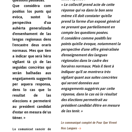
questions pausadas.
« Le collectif prend acte de cette
Que considèra com
réponse qui va dans le bon sens
positius los punts qui
même s'il doit constater qu'elle
evòca, sustot la
prend la forme d'un exposé général
perspectiva d'ua
ne prenant que partiellement en
auhèrta generalizada
compte les questions posées.
d'ensenhament de las
Il considère comme positifs les
lengas regionaus dens
points qu'elle évoque, notamment la
l'encastre deus oraris
perspective d'une offre généralisée
normaus. Mes que tien
d'enseignement des langues
a indicar que serà hèra
régionales dans le cadre des
vigilant tà çò de las
horaires normaux. Mais il tient à
seguidas concrètas qui
indiquer qu'il se montrera très
seràn balhadas aus
vigilant quant aux suites concrètes
engatjaments suggerits
qui seront données aux
per aquera responsa,
engagements suggérés par cette
dens lo cas que lo
réponse, dans le cas où le résultat
resultat de las
des élections permettrait au
eleccions e permeteré
président candidat d'être en mesure
au president candidat
de les tenir. »
d'estar en mesura de'us
tiéner. »
Le communiqué complet de Pour Que Vivent
Nos Langues
Lo comunicat sancèr de