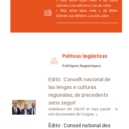
« Dilà, entre doas ribas », de Denis
Galvier, a las edicions
L’aucèu Libre
« Dilà, entre deux rives », de Denis
Galvier, aux éditions
L’aucèu Libre
Politicas lingüisticas
Politiques linguistiques
Editò : Conselh nacional de
las lengas e culturas
regionalas, de precedents
sens seguit
Installacion del CNLCR en març passat : lo
mòt del president del Congrès
Édito : Conseil national des