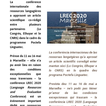
La conférence
internationale des
ressources langagières
a approuvé un article
scientifique co-rédigé
entre plusieurs
partenaires (Lo
Congrès, Elhuyar et le
CNRS) dans le cadre du
programme Poctefa
Linguatec.
La conferéncia internacionau de las
Prévue du 11 au 16 mai
ressorsas lengatgèras qu’a aprovat
à Marseille – elle n’a
un article scientific coredigit enter
pu avoir lieu en raison
mantun sòci (Lo Congrès, Elhuyar e
des conditions
lo CNRS) en lo quadre deu
exceptionnelles que
programa Poctefa Linguatec.
nous traversons – la
conférence LREC 2020
Prevista deu 11 au 16 de mai a
(
Language Resources
Marselha – ne’s podó pas tiéner
and Evaluation
pr’amor de las condicions
Conference
) est un
excepcionaus qui traucam – la
évènement important
conferéncia LREC 2020 (Language
dédié aux ressources