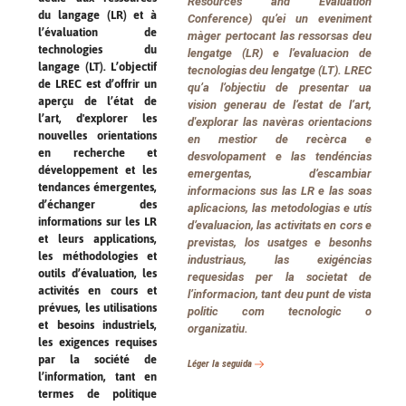
Resources and Evaluation
du langage (LR) et à
Conference) qu’ei un eveniment
l’évaluation de
màger pertocant las ressorsas deu
technologies du
lengatge (LR) e l’evaluacion de
langage (LT). L’objectif
tecnologias deu lengatge (LT). LREC
de LREC est d’offrir un
qu’a l’objectiu de presentar ua
aperçu de l’état de
vision generau de l’estat de l’art,
l’art, d'explorer les
d'explorar las navèras orientacions
nouvelles orientations
en mestior de recèrca e
en recherche et
desvolopament e las tendéncias
développement et les
emergentas, d’escambiar
tendances émergentes,
informacions sus las LR e las soas
d’échanger des
aplicacions, las metodologias e utís
informations sur les LR
d’evaluacion, las activitats en cors e
et leurs applications,
previstas, los usatges e besonhs
les méthodologies et
industriaus, las exigéncias
outils d’évaluation, les
requesidas per la societat de
activités en cours et
l’informacion, tant deu punt de vista
prévues, les utilisations
politic com tecnologic o
et besoins industriels,
organizatiu.
les exigences requises
par la société de
Léger la seguida
l’information, tant en
termes de politique