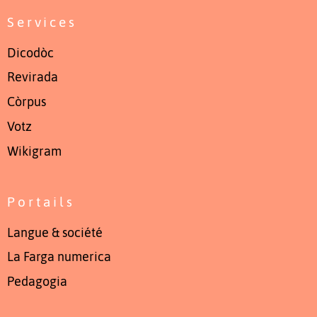
Services
Dicodòc
Revirada
Còrpus
Votz
Wikigram
Portails
Langue & société
La Farga numerica
Pedagogia