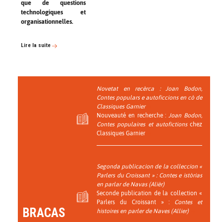
que de questions
technologiques et
organisationnelles.
Lire la suite
Novetat en recèrca :
Joan Bodon,
Contes populars e autoficcions
en cò de
Classiques Garnier
Nouveauté en recherche :
Joan Bodon,
Contes populaires et autofictions
chez
Classiques Garnier
Segonda publicacion de la colleccion «
Parlers du Croissant » :
Contes e istòrias
en parlar de Navas (Alièr)
Seconde publication de la collection «
Parlers du Croissant » :
Contes et
BRACAS
histoires en parler de Naves (Allier)