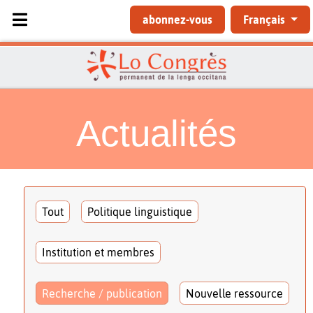
Sélectionnez votre langue
abonnez-vous
Français
Actualités
Tout
Politique linguistique
Institution et membres
Recherche / publication
Nouvelle ressource