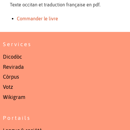
Texte occitan et traduction française en pdf.
Commander le livre
Services
Dicodòc
Revirada
Còrpus
Votz
Wikigram
Portails