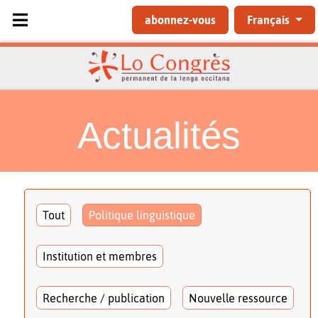
Sélectionnez votre langue
abonnez-vous
Français
Actualités
Tout
Politique linguistique
Institution et membres
Recherche / publication
Nouvelle ressource