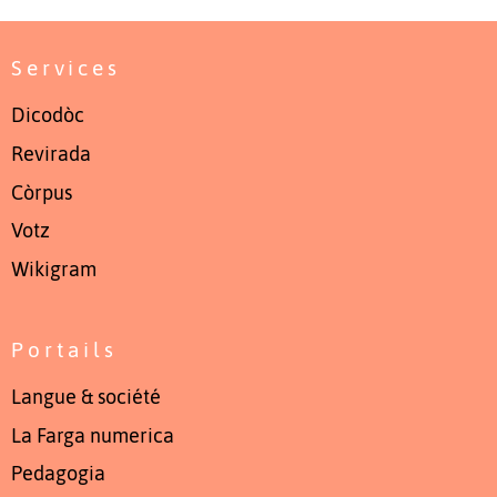
Services
Dicodòc
Revirada
Còrpus
Votz
Wikigram
Portails
Langue & société
La Farga numerica
Pedagogia