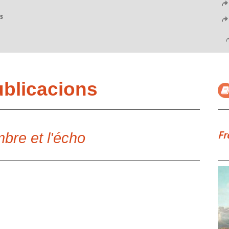
s
a
ublicacions
Fr
mbre et l'écho