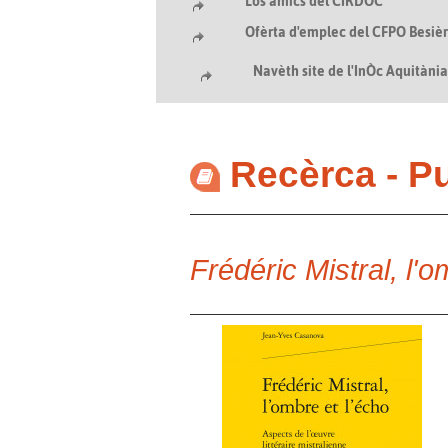
Los amics del CIRDÒC
Ofèrta d'emplec del CFPO Besièr
Navèth site de l'InÒc Aquitàni
Recèrca - P
Frédéric Mistral, l'o