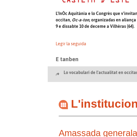
L'InÒc Aquitània e lo Congrès que v'invitan
occitan,
Oc-a-ton
, organizadas en aliança
9 e dissabte 10 de deceme a Vilhèras (64).
Legir la seguida
E tanben
Lo vocabulari de l'actualitat en occita
L'institucio
Amassada generala d