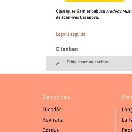
Classiques Garnier publica
Frédéric Mistr
de Joan-Ives Casanova.
Legir la seguida
E tanben
Crida a comunicacions
Services
Po
Dicodòc
Lang
Revirada
La F
Còrpus
Ped