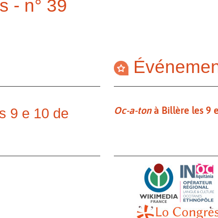
s - n° 39
Événemen
Oc-a-ton
à Billère les 9
os 9 e 10 de