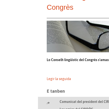
Congrès
Lo Conselh lingüistic del Congrès s'amass
Legir la seguida
E tanben
Comunicat del president del C