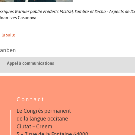
ssiques Garnier publie Frédéric Mistral, l'ombre et l'écho - Aspects de l'
Joan-Ives Casanova.
e la suite
tanben
Appel à communications
Contact
Le Congrès permanent
de la langue occitane
Ciutat – Creem
5 – 7 rue de la Fontaine 64000