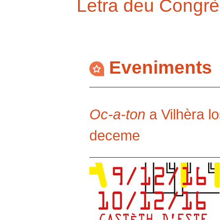
Letra deu Congrè
Eveniments
Oc-a-ton
a Vilhèra l
deceme