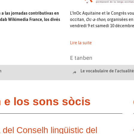
 a las jornadas contributivas en
L'InOc Aquitaine et le Congrès vou
 dab Wikimedia France, los divés
occitan,
Oc-a-thon
, organisées en
vendredi 9 et samedi 10 décembre à
Lire la suite
E tanben
n
Le vocabulaire de l'actualit
n e los sons sòcis
el Conselh lingüistic del