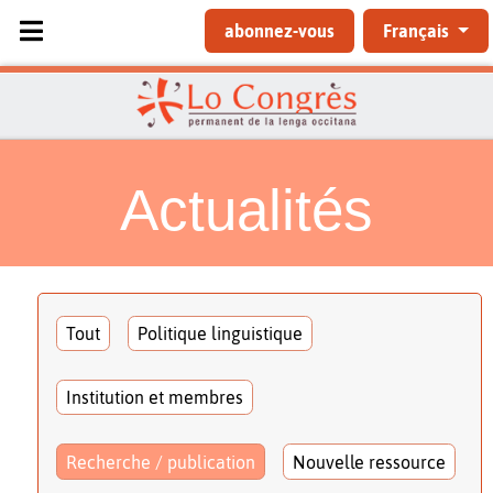
Sélectionnez votre langue
abonnez-vous
Français
Actualités
Tout
Politique linguistique
Institution et membres
Recherche / publication
Nouvelle ressource