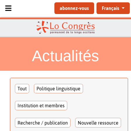
Sélectionnez votre langue
abonnez-vous
Français
Actualités
Tout
Politique linguistique
Institution et membres
Recherche / publication
Nouvelle ressource