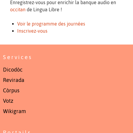
Enregistrez-vous pour enrichir la banque audio en
occitan
de Lingua Libre !
Voir le programme des journées
Inscrivez-vous
Services
Dicodòc
Revirada
Còrpus
Votz
Wikigram
Portails