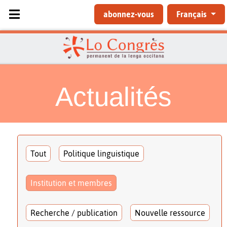
Sélectionnez votre langue
abonnez-vous
Français
Actualités
Tout
Politique linguistique
Institution et membres
Recherche / publication
Nouvelle ressource