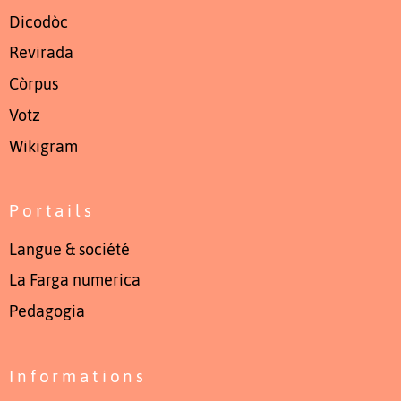
Dicodòc
Revirada
Còrpus
Votz
Wikigram
Portails
Langue & société
La Farga numerica
Pedagogia
Informations