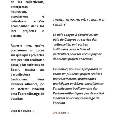
de las collectivitats,
enterpresas,
institucions,
associacions e
TRADUCTIONS DU PÔLE LANGUE &
individuaus entà’us
SOCIÉTÉ
acompanhar dens los
lors projèctes e
Le pôle Langue & Société est un
accions.
pôle du Congrès au service des
collectivités, entreprises,
Aqueste mes, que’vs
institutions, associations et
prepausam un zoom
particuliers pour les accompagner
sus quauques projèctes
dans leurs projets et actions.
tant per tant realizats :
passejadas toristicas en
Ce mois-ci, nous vous proposons un
Bearn, mustra sus
zoom sur plusieurs projets réalisés
l’arquitectura
tout récemment : promenades
tradicionau deus
touristiques en Béarn, exposition sur
Pirenèus Atlantics, jòc
l’architecture traditionnelle des
de societat innovant
Pyrénées-Atlantiques, jeu de société
entà l’aprendissatge de
innovant pour l’apprentissage de
l’occitan.
l’occitan.
Legir la seguida
Lire la suite