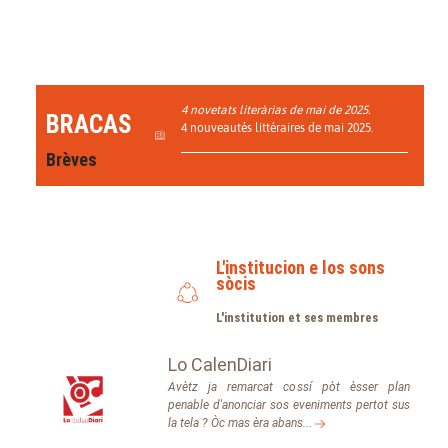
4 novetats literàrias de mai de 2025.
BRACAS
4 nouveautés littéraires de mai 2025.
Brèves
L'institucion e los sons
sòcis
L'institution et ses membres
Lo CalenDiari
Avètz ja remarcat cossí pòt èsser plan
penable d'anonciar sos eveniments pertot sus
la tela ? Òc mas èra abans...