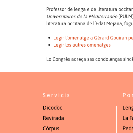
Professor de lenga e de literatura occita
Universitaires de la Méditerranée
(PULM),
literatura occitana de l’Edat Mejana, fog
Legir l'omenatge a Gérard Gouiran 
Legir los autres omenatges
Lo Congrès adreça sas condolenças sincè
Servicis
Po
Dicodòc
Leng
Revirada
La F
Còrpus
Ped