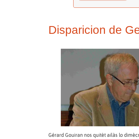
Disparicion de G
Gérard Gouiran nos quitèt ailàs lo dimèc