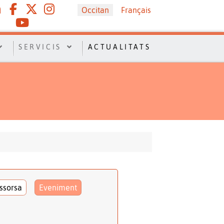
Sélectionnez votre langue
Occitan
Français
SERVICIS
ACTUALITATS
ssorsa
Eveniment