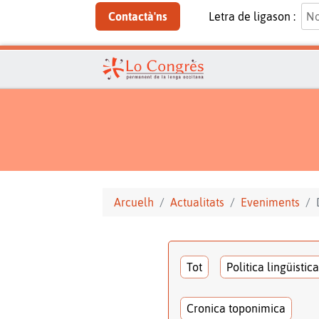
Contactà'ns
Letra de ligason :
Arcuelh
Actualitats
Eveniments
Tot
Politica lingüistica
Cronica toponimica