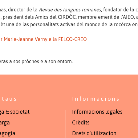
nas, director de la
Revue des langues romanes
, fondator de la 
 president dels Amics del CIRDÒC, membre emerit de l'AIEO, a 
uèt una de las personalitats activas del monde de la recèrca en 
per Marie-Jeanne Verny e la FELCO-CREO
ras a sos pròches e a son entorn.
rtaus
Informacions
a & societat
Informacions legales
arga
Crèdits
agogia
Drets d'utilizacion