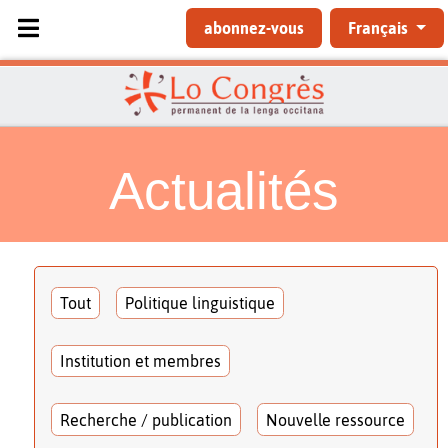
Sélectionnez votre langue
abonnez-vous
Français
Actualités
Tout
Politique linguistique
Institution et membres
Recherche / publication
Nouvelle ressource