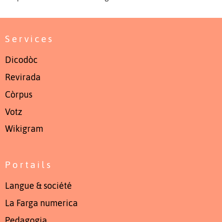
Services
Dicodòc
Revirada
Còrpus
Votz
Wikigram
Portails
Langue & société
La Farga numerica
Pedagogia