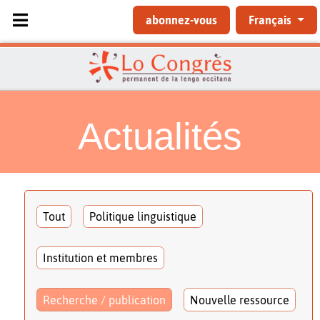
Sélectionnez votre langue
abonnez-vous
Français
Actualités
Tout
Politique linguistique
Institution et membres
Recherche / publication
Nouvelle ressource