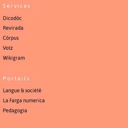
Services
Dicodòc
Revirada
Còrpus
Votz
Wikigram
Portails
Langue & société
La Farga numerica
Pedagogia