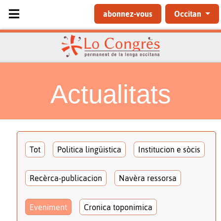
Sélectionnez votre langue
abonnez-vous
Occitan
Actualitats
Tot
Politica lingüistica
Institucion e sòcis
Recèrca-publicacion
Navèra ressorsa
Eveniment
Cronica toponimica