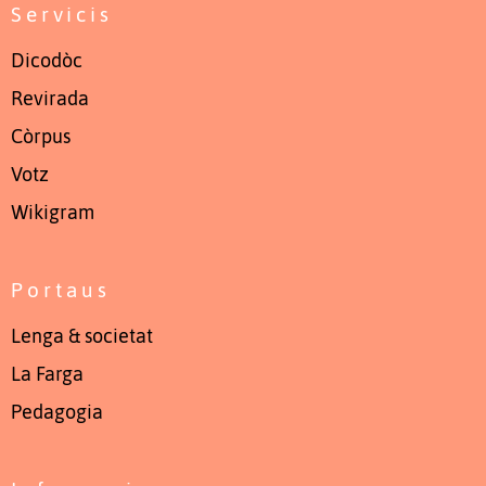
Servicis
Dicodòc
Revirada
Còrpus
Votz
Wikigram
Portaus
Lenga & societat
La Farga
Pedagogia