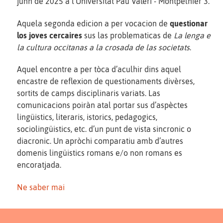
junh de 2025 a l’Universitat Pau Valèri - Montpelhièr 3.
Aquela segonda edicion a per vocacion de
questionar
los joves cercaires
sus las problematicas de
La lenga e
la cultura occitanas a la crosada de las societats
.
Aquel encontre a per tòca d’aculhir dins aquel
encastre de reflexion de questionaments divèrses,
sortits de camps disciplinaris variats. Las
comunicacions poiràn atal portar sus d’aspèctes
lingüistics, literaris, istorics, pedagogics,
sociolingüistics, etc. d’un punt de vista sincronic o
diacronic. Un apròchi comparatiu amb d’autres
domenis lingüistics romans e/o non romans es
encoratjada.
Ne saber mai