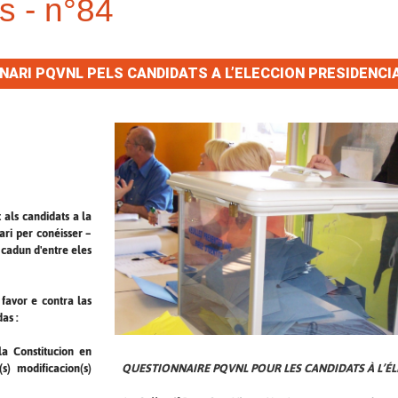
s - n°84
ARI PQVNL PELS CANDIDATS A L’ELECCION PRESIDENCIA
als candidats a la
ari per conéisser –
 cadun d'entre eles
favor e contra las
as :
la Constitucion en
QUESTIONNAIRE PQVNL POUR LES CANDIDATS À L’ÉL
s) modificacion(s)