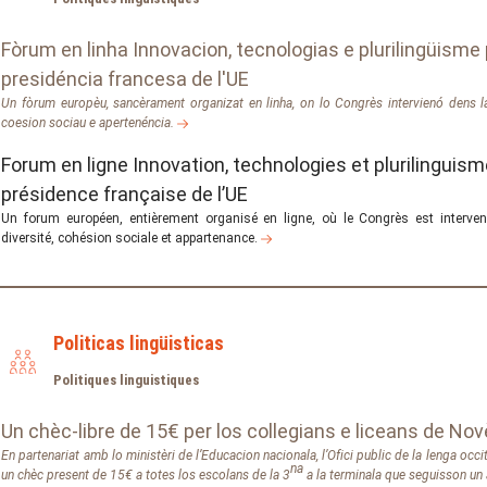
Fòrum en linha Innovacion, tecnologias e plurilingüisme 
presidéncia francesa de l'UE
Un fòrum europèu, sancèrament organizat en linha, on lo Congrès intervienó dens la
coesion sociau e apertenéncia.
Forum en ligne Innovation, technologies et plurilinguisme
présidence française de l’UE
Un forum européen, entièrement organisé en ligne, où le Congrès est interve
diversité, cohésion sociale et appartenance.
Politicas lingüisticas
Politiques linguistiques
Un chèc-libre de 15€ per los collegians e liceans de No
En partenariat amb lo ministèri de l’Educacion nacionala, l’Ofici public de la lenga occ
na
un chèc present de 15€ a totes los escolans de la 3
a la terminala que seguisson un