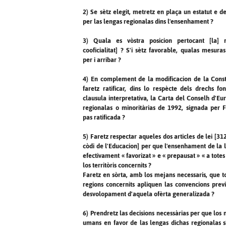
2) Se sètz elegit, metretz en plaça un estatut e d
per las lengas regionalas dins l'ensenhament ?
3) Quala es vòstra posicion pertocant [la] 
cooficialitat] ? S'i sètz favorable, qualas mesur
per i arribar ?
4) En complement de la modificacion de la Const
faretz ratificar, dins lo respècte dels drechs f
clausula interpretativa, la Carta del Conselh d'Eu
regionalas o minoritàrias de 1992, signada per 
pas ratificada ?
5) Faretz respectar aqueles dos articles de lei [31
còdi de l'Educacion] per que l'ensenhament de la 
efectivament « favorizat » e « prepausat » « a totes
los territòris concernits ?
Faretz en sòrta, amb los mejans necessaris, que to
regions concernits apliquen las convencions previ
desvolopament d'aquela ofèrta generalizada ?
6) Prendretz las decisions necessàrias per que los 
umans en favor de las lengas dichas regionalas 