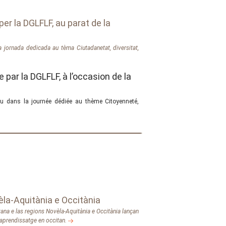
per la DGLFLF, au parat de la
 jornada dedicada au tèma Ciutadanetat, diversitat,
 par la DGLFLF, à l’occasion de la
nu dans la journée dédiée au thème Citoyenneté,
vèla-Aquitània e Occitània
itana e las regions Novèla-Aquitània e Occitània lançan
 aprendissatge en occitan.