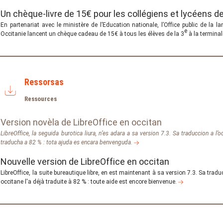
Un chèque-livre de 15€ pour les collégiens et lycéens d
En partenariat avec le ministère de l’Education nationale, l’Office public de la l
e
Occitanie lancent un chèque cadeau de 15€ à tous les élèves de la 3
à la terminal
Ressorsas
Ressources
Version novèla de LibreOffice en occitan
LibreOffice, la seguida burotica liura, n’es adara a sa version 7.3. Sa traduccion a l’o
traducha a 82 % : tota ajuda es encara benvenguda.
Nouvelle version de LibreOffice en occitan
LibreOffice, la suite bureautique libre, en est maintenant à sa version 7.3. Sa trad
occitane l'a déjà traduite à 82 % : toute aide est encore bienvenue.