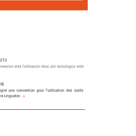
tats
encion entà l'utilizacion deus utís tecnologics entà
és
né une convention pour l'utilisation des outils
mme Linguatec.