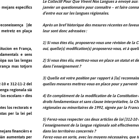
Le Collectif
Pour Que Vivent Nos Langues
a envoyé aux 
janvier un questionnaire pour connaître – et faire con
e mejans especifics
d’entre eux sur les langues régionales.
Après un bref historique des mesures récentes en faveur
reconeissença [de
leur sont donc adressées :
as metretz en plaça
1) Si vous êtes élu, proposerez-vous une révision de la C
oui, quelle(s) modification(s) proposerez-vous, et à que
itucion en França,
ondamentals e sens
2) Si vous êtes élu, mettrez-vous en place un statut et 
ròpa sus las lengas
dans l’enseignement ?
França mas totjorn
3) Quelle est votre position par rapport à [la] reconnaiss
quelles mesures mettrez-vous en place pour y parvenir 
2-10 e 312-11-2 del
lenga regionala siá
4) En complément de la modification de la Constitution e
 los escolans » dins
droits fondamentaux et sans clause interprétative, la Ch
régionales ou minoritaires de 1992, signée par la France
tes los rectorats e
stas per la lei pel
5) Ferez-vous respecter ces deux articles de loi [312-10
l’enseignement de la langue régionale soit effectivement 
dans les territoires concernés ?
mejans financièrs e
Ferez-vous en sorte, avec les moyens nécessaires, que t
sián aumentats per