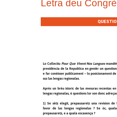
Letra deu Congrè
QUESTION
Lo Collectiu
Pour Que Vivent Nos Langues
mandèt 
presidéncia de la Republica en genièr un question
e far conéisser publicament – lo posicionament de
sus las lengas regionalas.
Après un brèu istoric de las mesuras recentas en 
lengas regionalas, 6 questions lor son donc adreçad
1) Se sètz elegit, prepausaretz una revision de 
favor de las lengas regionalas ? Se òc, quala(
prepausaretz, e a quala escasença ?