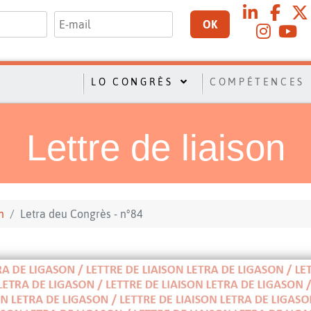
OK
LO CONGRÈS
COMPÉTENCES
Lettre de liaison
n
Letra deu Congrès - n°84