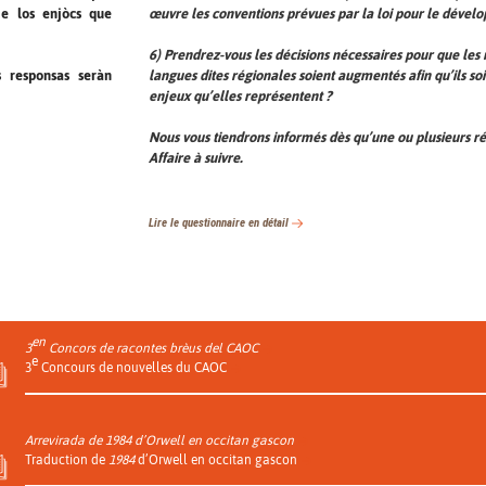
œuvre les conventions prévues par la loi pour le dével
 e los enjòcs que
6) Prendrez-vous les décisions nécessaires pour que les
langues dites régionales soient augmentés afin qu’ils soi
 responsas seràn
enjeux qu’elles représentent ?
Nous vous tiendrons informés dès qu’une ou plusieurs 
Affaire à suivre.
Lire le questionnaire en détail
en
3
Concors de racontes brèus del CAOC
e
3
Concours de nouvelles du CAOC
Arrevirada de
1984
d’Orwell en occitan gascon
Traduction de
1984
d’Orwell en occitan gascon