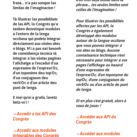
frasa... n'a pas sonque las
phrase... les seules limites sont
limitas de l'imaginacion !
celles de l'imagination !
Tà illustrar las possibilitats
Pour illustrer les possibilités
de las API, lo Congrès qu'a
offertes par les API, le
tanben desvolopat modules
Congrès a également
a l'entorn de la lenga
développé des modules
occitana qui podetz integrar
autour de la langue occitane
dirèctament aus vòstes sites
que vous pouvez intégrer à
o blògs. N'i a pas nat besonh
vos sites ou blogs. Aucune
de coneishença tecnica tà
connaissance technique n'est
integrar a las vòstas paginas
nécessaire pour intégrer à vos
l'afichatge a l'escadut d'ua
pages l'affichage au hasard
expression de l'express'Òc,
d'une expression de
d'un toponime deu top'Òc,
l'express'Òc, d'un toponyme du
d'ua conjugason deu
top'Òc, d'une conjugaison du
verb'Òc o d'un article deu
vèrb'Òc ou d'un article de punt
punt de lenga.
de lenga.
E mei qu'ei a gratis, lavetz
Et en plus c'est gratuit, alors à
hètz-vs'i !
vous de jouer !
Accedir a las API deu
Accéder aux API du
Congrès
Congrès
Accedir aus modules
Accéder aux modules
integrables deu Congrès