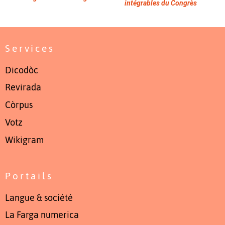
intégrables du Congrès
Services
Dicodòc
Revirada
Còrpus
Votz
Wikigram
Portails
Langue & société
La Farga numerica