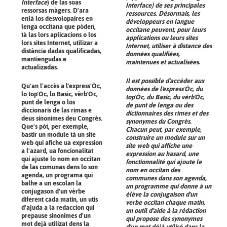
Interface
) de las soas
Interface) de ses principales
ressorsas màgers. D'ara
ressources. Désormais, les
enlà los desvolopaires en
développeurs en langue
lenga occitana que pòden,
occitane peuvent, pour leurs
tà las lors aplicacions o los
applications ou leurs sites
lors sites Internet, utilizar a
Internet, utiliser à distance des
distància dadas qualificadas,
données qualifiées,
mantiengudas e
maintenues et actualisées.
actualizadas.
Il est possible d'accéder aux
Qu'an l'accès a l'express'Òc,
données de l'express'Òc, du
lo top'Òc, lo Basic, vèrb'Òc,
top'Òc, du Basic, du vèrb'Òc,
punt de lenga o los
de punt de lenga ou des
diccionaris de las rimas e
dictionnaires des rimes et des
deus sinonimes deu Congrès.
synonymes du Congrès.
Que's pòt, per exemple,
Chacun peut, par exemple,
bastir un module tà un site
construire un module sur un
web qui afiche ua expression
site web qui affiche une
a l'azard, ua foncionalitat
expression au hasard, une
qui ajuste lo nom en occitan
fonctionnalité qui ajoute le
de las comunas dens lo son
nom en occitan des
agenda, un programa qui
communes dans son agenda,
balhe a un escolan la
un programme qui donne à un
conjugason d'un vèrbe
élève la conjugaison d'un
diferent cada matin, un utís
verbe occitan chaque matin,
d'ajuda a la redaccion qui
un outil d'aide à la rédaction
prepause sinonimes d'un
qui propose des synonymes
mot dejà utilizat dens la
d'un mot déjà utilisé dans la