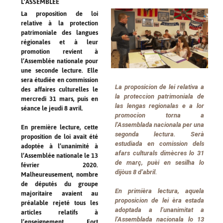
L’ASSEMBLÉE
La proposition de loi
relative à la protection
patrimoniale des langues
régionales et à leur
promotion revient à
l’Assemblée nationale pour
une seconde lecture. Elle
sera étudiée en commission
La proposicion de lei relativa a
des affaires culturelles le
la proteccion patrimoniala de
mercredi 31 mars, puis en
las lengas regionalas e a lor
séance le jeudi 8 avril.
promocion torna a
l’Assemblada nacionala per una
En première lecture, cette
segonda lectura. Serà
proposition de loi avait été
estudiada en comission dels
adoptée à l’unanimité à
afars culturals dimècres lo 31
l’Assemblée nationale le 13
de març, puèi en sesilha lo
février 2020.
dijòus 8 d’abril.
Malheureusement, nombre
de députés du groupe
En primièra lectura, aquela
majoritaire avaient au
proposicion de lei èra estada
préalable rejeté tous les
adoptada a l’unanimitat a
articles relatifs à
l’Assemblada nacionala lo 13
l’enseignement. Fort