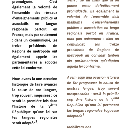
Senat, de tal biais que la lei
promulguée. C’est
posca èsser definitivament
également la volonté de
promulgada. Es egalament la
l’ensemble des réseaux
volentat de l’ensemble dels
d’enseignements publics et
malhums d’ensenhaments
associatifs en langue
publics e associatius en lenga
régionale partout en
regionala pertot en França,
France, mais pas seulement
mas pas unicament : dins un
: dans un communiqué, les
comunicat, los tretze
treize présidents de
presidents de Regions de
Régions de métropole ont
metropòli an convidat tanben
également appelé les
als parlamentaris qu’adòpten
parlementaires à adopter
aquela lei confòrma.
cette loi conforme.
Avèm aquí una ocasion istorica
Nous avons là une occasion
de far progressar la causa de
historique de faire avancer
nòstras lengas, tròp sovent
la cause de nos langues,
mespresadas : seriá lo primièr
trop souvent méprisées : ce
ena
còp dins l’istòria de la V
serait la première fois dans
Republica qu’una lei pertocant
ème
l’histoire de la V
las lengas regionalas foguèsse
République qu’une loi sur
1
adoptada
.
les langues régionales
1
serait adoptée
.
Mobilizem-nos