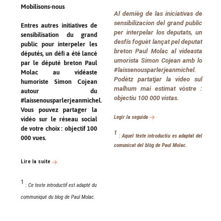
Mobilisons-nous
Al demièg de las iniciativas de
sensibilizacion del grand public
Entres autres initiatives de
per interpelar los deputats, un
sensibilisation du grand
desfís foguèt lançat pel deputat
public pour interpeler les
breton Paul Molac al videasta
députés, un défi a été lancé
umorista Simon Cojean amb lo
par le député breton Paul
#laissenousparlerjeanmichel.
Molac au vidéaste
Podètz partatjar la video sul
humoriste Simon Cojean
malhum mai estimat vòstre :
autour du
objectiu 100 000 vistas.
#laissenousparlerjeanmichel.
Vous pouvez partager la
Legir la seguida
vidéo sur le réseau social
de votre choix : objectif 100
1
: Aquel tèxte introductiu es adaptat del
000 vues.
comunicat del blòg de Paul Molac.
Lire la suite
1
:
Ce texte introductif est adapté du
communiqué du blog de Paul Molac.