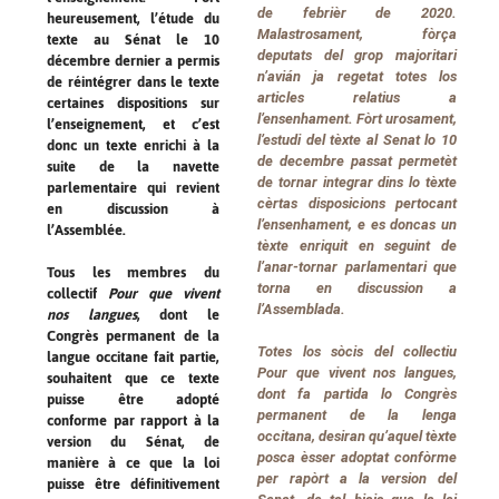
de febrièr de 2020.
heureusement, l’étude du
Malastrosament, fòrça
texte au Sénat le 10
deputats del grop majoritari
décembre dernier a permis
n’avián ja regetat totes los
de réintégrer dans le texte
articles relatius a
certaines dispositions sur
l’ensenhament. Fòrt urosament,
l’enseignement, et c’est
l’estudi del tèxte al Senat lo 10
donc un texte enrichi à la
de decembre passat permetèt
suite de la navette
de tornar integrar dins lo tèxte
parlementaire qui revient
cèrtas disposicions pertocant
en discussion à
l’ensenhament, e es doncas un
l’Assemblée.
tèxte enriquit en seguint de
l’anar-tornar parlamentari que
Tous les membres du
torna en discussion a
collectif
Pour que vivent
l’Assemblada.
nos langues
, dont le
Congrès permanent de la
Totes los sòcis del collectiu
langue occitane fait partie,
Pour que vivent nos langues
,
souhaitent que ce texte
dont fa partida lo Congrès
puisse être adopté
permanent de la lenga
conforme par rapport à la
occitana, desiran qu’aquel tèxte
version du Sénat, de
posca èsser adoptat confòrme
manière à ce que la loi
per rapòrt a la version del
puisse être définitivement