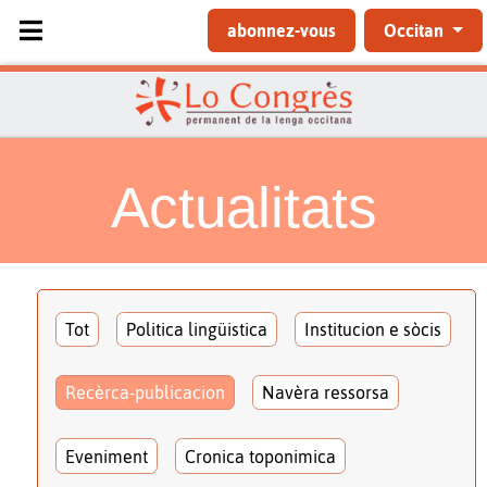
Sélectionnez votre langue
abonnez-vous
Occitan
Actualitats
Tot
Politica lingüistica
Institucion e sòcis
Recèrca-publicacion
Navèra ressorsa
Eveniment
Cronica toponimica