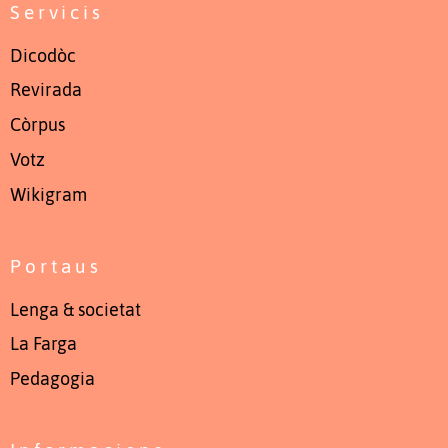
Servicis
Dicodòc
Revirada
Còrpus
Votz
Wikigram
Portaus
Lenga & societat
La Farga
Pedagogia