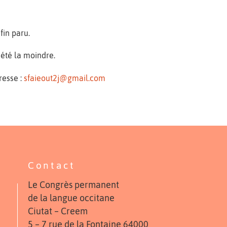
fin paru.
 été la moindre.
resse :
sfaieout2j@gmail.com
Contact
Le Congrès permanent
de la langue occitane
Ciutat – Creem
5 – 7 rue de la Fontaine 64000