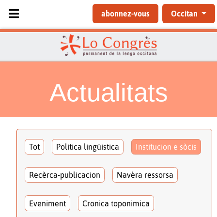
Sélectionnez votre langue
abonnez-vous
Occitan
Actualitats
Tot
Politica lingüistica
Institucion e sòcis
Recèrca-publicacion
Navèra ressorsa
Eveniment
Cronica toponimica