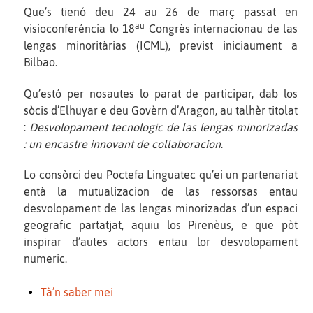
Que’s tienó deu 24 au 26 de març passat en
au
visioconferéncia lo 18
Congrès internacionau de las
lengas minoritàrias (ICML), previst iniciaument a
Bilbao.
Qu’estó per nosautes lo parat de participar, dab los
sòcis d’Elhuyar e deu Govèrn d’Aragon, au talhèr titolat
:
Desvolopament tecnologic de las lengas minorizadas
: un encastre innovant de collaboracion
.
Lo consòrci deu Poctefa Linguatec qu’ei un partenariat
entà la mutualizacion de las ressorsas entau
desvolopament de las lengas minorizadas d’un espaci
geografic partatjat, aquiu los Pirenèus, e que pòt
inspirar d’autes actors entau lor desvolopament
numeric.
Tà’n saber mei