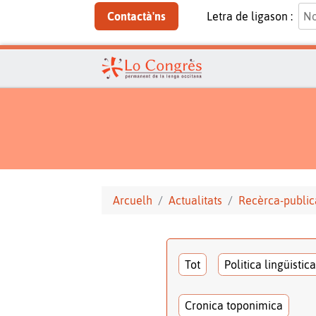
Contactà'ns
Letra de ligason :
Arcuelh
Actualitats
Recèrca-public
Tot
Politica lingüistica
Cronica toponimica