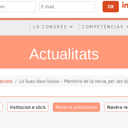
OK
LO CONGRÈS
COMPETÉNCIAS
Actualitats
acions
Lo Suau daus buòus – Memòria de la nevia, per Jan 
Institucion e sòcis
Recèrca-publicacion
Navèra re