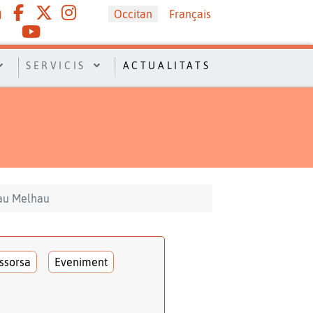
Sélectionnez votre langue
Occitan
Français
SERVICIS
ACTUALITATS
dau Melhau
ssorsa
Eveniment