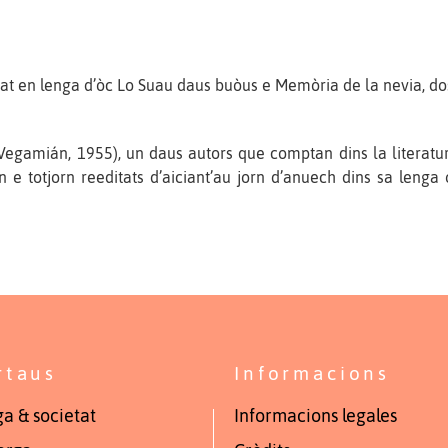
rat en lenga d’òc Lo Suau daus buòus e Memòria de la nevia, do
Vegamián, 1955), un daus autors que comptan dins la literat
e totjorn reeditats d’aiciant’au jorn d’anuech dins sa lenga 
rtaus
Informacions
a & societat
Informacions legales