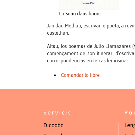
Lo Suau daus buòus
Jan dau Melhau, escrivan e poèta, a revi
castelhan.
Aitau, los poèmas de Julio Llamazares (
començament de son itinerari d’escrivan 
correspondéncias en terras lemosinas.
Comandar lo libre
Servicis
Po
Dicodòc
Leng