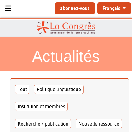
Sélectionnez votre langue
abonnez-vous
Français
Actualités
Tout
Politique linguistique
Institution et membres
Recherche / publication
Nouvelle ressource