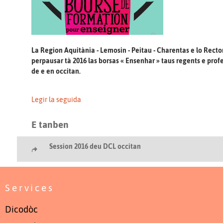
La Region Aquitània - Lemosin - Peitau - Charentas e lo Rect
perpausar tà 2016 las borsas « Ensenhar » taus regents e prof
de e en occitan.
Legir la seguida
E tanben
Session 2016 deu DCL occitan
Services
Dicodòc