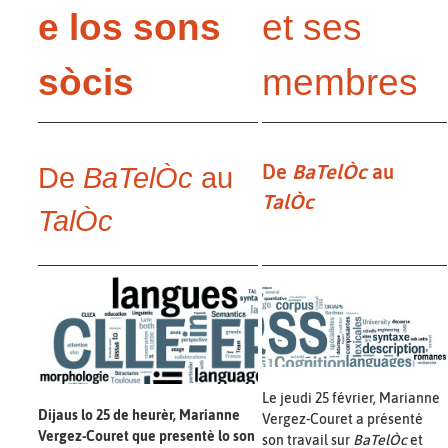
e los sons
et ses
sòcis
membres
De
BaTelÒc
au
De
BaTelÒc
au
TalÒc
TalÒc
Le jeudi 25 février, Marianne
Dijaus lo 25 de heurèr, Marianne
Vergez-Couret a présenté
Vergez-Couret que presentè lo son
son travail sur
BaTelÒc
et