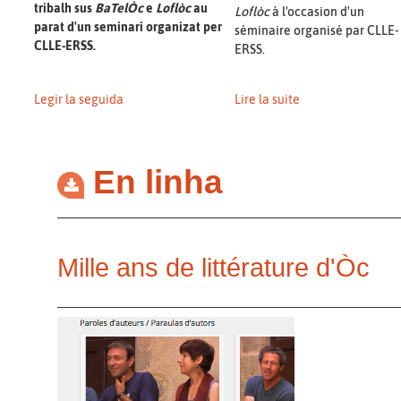
tribalh sus
BaTelÒc
e
Loflòc
au
Loflòc
à l'occasion d'un
parat d'un seminari organizat per
séminaire organisé par CLLE-
CLLE-ERSS.
ERSS.
Legir la seguida
Lire la suite
En linha
Mille ans de littérature d'Òc