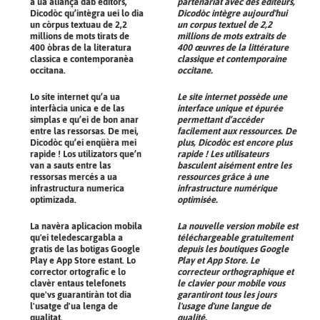
a ua aliança dab editors,
partenariat avec des éditeurs,
Dicodòc qu’intègra uei lo dia
Dicodòc intègre aujourd'hui
un còrpus textuau de 2,2
un corpus textuel de 2,2
millions de mots tirats de
millions de mots extraits de
400 òbras de la literatura
400 œuvres de la littérature
classica e contemporanèa
classique et contemporaine
occitana.
occitane.
Lo site internet qu’a ua
Le site internet possède une
interfàcia unica e de las
interface unique et épurée
simplas e qu’ei de bon anar
permettant d’accéder
entre las ressorsas. De mei,
facilement aux ressources. De
Dicodòc qu’ei enqüèra mei
plus, Dicodòc est encore plus
rapide ! Los utilizators que’n
rapide ! Les utilisateurs
van a sauts entre las
basculent aisément entre les
ressorsas mercés a ua
ressources grâce à une
infrastructura numerica
infrastructure numérique
optimizada.
optimisée.
La navèra aplicacion mobila
La nouvelle version mobile est
qu'ei teledescargabla a
téléchargeable gratuitement
gratis de las botigas Google
depuis les boutiques Google
Play e App Store estant. Lo
Play et App Store. Le
corrector ortografic e lo
correcteur orthographique et
clavèr entaus telefonets
le clavier pour mobile vous
que'vs guarantiràn tot dia
garantiront tous les jours
l'usatge d'ua lenga de
l'usage d'une langue de
qualitat.
qualité.