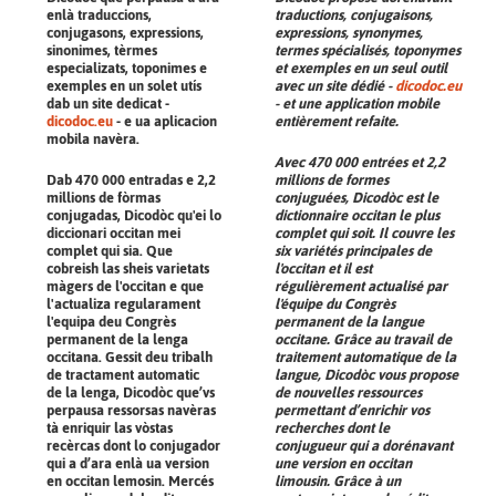
enlà traduccions,
traductions, conjugaisons,
conjugasons, expressions,
expressions, synonymes,
sinonimes, tèrmes
termes spécialisés, toponymes
especializats, toponimes e
et exemples en un seul outil
exemples en un solet utís
avec un site dédié -
dicodoc.eu
dab un site dedicat -
- et une application mobile
dicodoc.eu
- e ua aplicacion
entièrement refaite.
mobila navèra.
Avec 470 000 entrées et 2,2
Dab 470 000 entradas e 2,2
millions de formes
millions de fòrmas
conjuguées, Dicodòc est le
conjugadas, Dicodòc qu'ei lo
dictionnaire occitan le plus
diccionari occitan mei
complet qui soit. Il couvre les
complet qui sia. Que
six variétés principales de
cobreish las sheis varietats
l'occitan et il est
màgers de l'occitan e que
régulièrement actualisé par
l'actualiza regularament
l'équipe du Congrès
l'equipa deu Congrès
permanent de la langue
permanent de la lenga
occitane. Grâce au travail de
occitana. Gessit deu tribalh
traitement automatique de la
de tractament automatic
langue, Dicodòc vous propose
de la lenga, Dicodòc que’vs
de nouvelles ressources
perpausa ressorsas navèras
permettant d’enrichir vos
tà enriquir las vòstas
recherches dont le
recèrcas dont lo conjugador
conjugueur qui a dorénavant
qui a d’ara enlà ua version
une version en occitan
en occitan lemosin. Mercés
limousin. Grâce à un