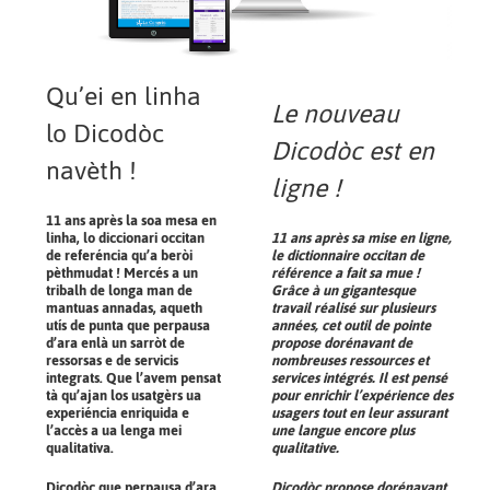
Qu’ei en linha
Le nouveau
lo Dicodòc
Dicodòc est en
navèth !
ligne !
11 ans après la soa mesa en
linha, lo diccionari occitan
11 ans après sa mise en ligne,
de referéncia qu’a beròi
le dictionnaire occitan de
pèthmudat ! Mercés a un
référence a fait sa mue !
tribalh de longa man de
Grâce à un gigantesque
mantuas annadas, aqueth
travail réalisé sur plusieurs
utís de punta que perpausa
années, cet outil de pointe
d’ara enlà un sarròt de
propose dorénavant de
ressorsas e de servicis
nombreuses ressources et
integrats. Que l’avem pensat
services intégrés. Il est pensé
tà qu’ajan los usatgèrs ua
pour enrichir l’expérience des
experiéncia enriquida e
usagers tout en leur assurant
l’accès a ua lenga mei
une langue encore plus
qualitativa.
qualitative.
Dicodòc que perpausa d’ara
Dicodòc propose dorénavant