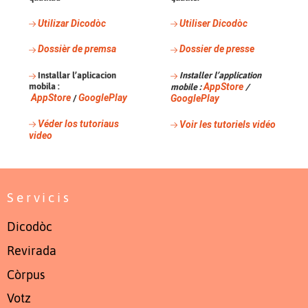
Utilizar Dicodòc
Utiliser Dicodòc
Dossièr de premsa
Dossier de presse
Installar l’aplicacion
Installer l’application
mobila :
AppStore
mobile :
/
AppStore
GooglePlay
/
GooglePlay
Véder los tutoriaus
Voir les tutoriels vidéo
video
Servicis
Dicodòc
Revirada
Còrpus
Votz