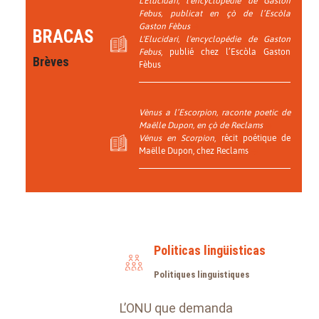
L'Elucidari, l'encyclopédie de Gaston
Febus
, publicat en çò de l’Escòla
Gaston Fèbus
BRACAS
L'Elucidari, l'encyclopédie de Gaston
Febus
, publié chez l’Escòla Gaston
Brèves
Fèbus
Vènus a l’Escorpion
, raconte poetic de
Maëlle Dupon, en çò de Reclams
Vénus en Scorpion
, récit poétique de
Maëlle Dupon, chez Reclams
Politicas lingüisticas
Politiques linguistiques
L’ONU que demanda