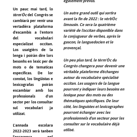
également prévus.
Un pauc mai tard, lo
Un autre grand outil qui sortira
tèrm'Òc
del Congrès se
avant la fin de 2022 : le
vèrb'Òc
cambiarà per venir una
limousin. Ce sera la quatrième
vertadièra plataforma
variété de l'occitan disponible dans
d'escambis a l'entorn
le conjugueur de verbes, après le
del vocabulari
gascon, le languedocien et le
especializat occitan.
provençal.
Los usatgièrs de la
lenga i poiràn dire lors
Un peu plus tard, le
tèrm'Òc
du
besonhs en lexic per de
Congrès changera pour devenir une
mots o de tematicas
véritable plateforme d'échanges
especificas. De lor
autour du vocabulaire spécialisé
constat, los lingüistas e
occitan. Les usagers de la langue
lexicografas poiràn
pourront y indiquer leurs besoins en
escambiar amb los
lexique pour des mots ou des
professionals d'un
thématiques spécifiques. De leur
sector per los consultar
côté, les linguistes et lexicographes
sul vocabulari ja
pourront échanger avec les
utilizat.
professionnels d'un secteur pour les
consulter sur le vocabulaire déjà
L'annada escolara
utilisé.
2022-2023 serà tanben
l'escasença pel