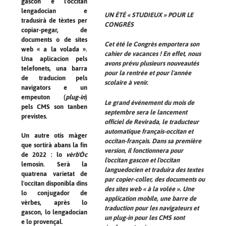
gascon e l'occitan
lengadocian e
UN ÉTÉ « STUDIEUX » POUR LE
tradusirà de tèxtes per
CONGRÈS
copiar-pegar, de
documents o de sites
Cet été le Congrès emportera son
web « a la volada ».
cahier de vacances ! En effet, nous
Una aplicacion pels
avons prévu plusieurs nouveautés
telefonets, una barra
pour la rentrée et pour l'année
de traducion pels
scolaire à venir.
navigators e un
empeuton (
plug-in
)
Le grand événement du mois de
pels CMS son tanben
septembre sera le lancement
previstes.
officiel de
Revirada
, le traducteur
automatique français-occitan et
Un autre otís màger
occitan-français. Dans sa première
que sortirà abans la fin
version, il fonctionnera pour
de 2022 : lo
vèrb'Òc
l'occitan gascon et l'occitan
lemosin. Serà la
languedocien et traduira des textes
quatrena varietat de
par copier-coller, des documents ou
l'occitan disponibla dins
des sites web « à la volée ». Une
lo conjugador de
application mobile, une barre de
vèrbes, après lo
traduction pour les navigateurs et
gascon, lo lengadocian
un plug-in pour les CMS sont
e lo provençal.