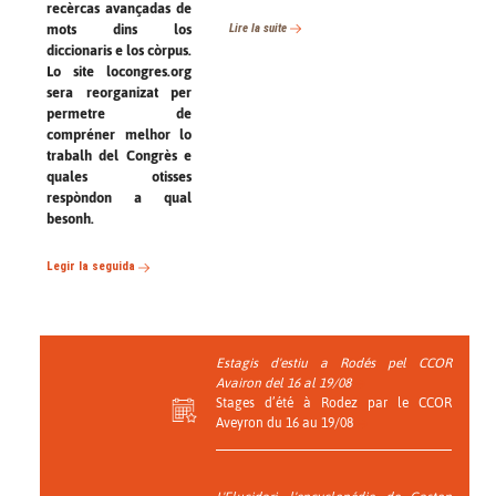
recèrcas avançadas de
Lire la suite
mots dins los
diccionaris e los còrpus.
Lo site locongres.org
sera reorganizat per
permetre de
compréner melhor lo
trabalh del Congrès e
quales otisses
respòndon a qual
besonh.
Legir la seguida
Estagis d'estiu a Rodés pel CCOR
Avairon del 16 al 19/08
Stages d’été à Rodez par le CCOR
Aveyron du 16 au 19/08