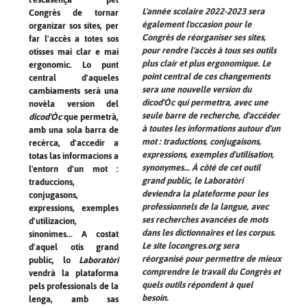
L'année scolaire 2022-2023 sera
Congrès de tornar
également l'occasion pour le
organizar sos sites, per
Congrès de réorganiser ses sites,
far l'accès a totes sos
pour rendre l'accès à tous ses outils
otisses mai clar e mai
plus clair et plus ergonomique. Le
ergonomic. Lo punt
point central de ces changements
central d'aqueles
sera une nouvelle version du
cambiaments serà una
dicod'Òc
qui permettra, avec une
novèla version del
seule barre de recherche, d'accéder
dicod'Òc
que permetrà,
à toutes les informations autour d'un
amb una sola barra de
mot : traductions, conjugaisons,
recèrca, d'accedir a
expressions, exemples d'utilisation,
totas las informacions a
synonymes... À côté de cet outil
l'entorn d'un mot :
grand public, le
Laboratòri
traduccions,
deviendra la plateforme pour les
conjugasons,
professionnels de la langue, avec
expressions, exemples
ses recherches avancées de mots
d'utilizacion,
dans les dictionnaires et les corpus.
sinonimes... A costat
Le site locongres.org sera
d'aquel otís grand
réorganisé pour permettre de mieux
public, lo
Laboratòri
comprendre le travail du Congrès et
vendrà la plataforma
quels outils répondent à quel
pels professionals de la
besoin.
lenga, amb sas