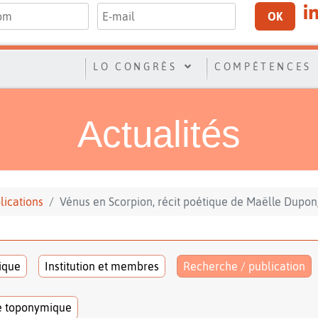
OK
LO CONGRÈS
COMPÉTENCES
Actualités
lications
Vénus en Scorpion, récit poétique de Maëlle Dupo
tique
Institution et membres
Recherche / publication
e toponymique