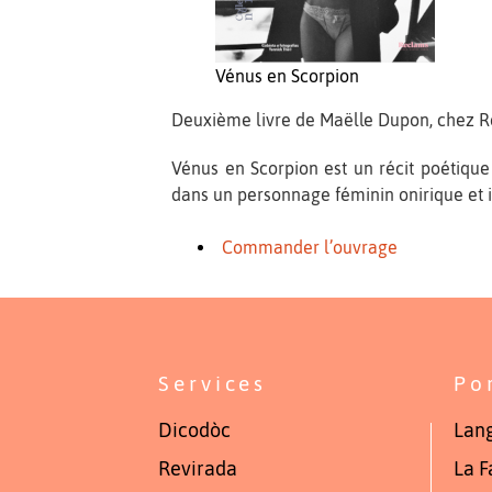
Vénus en Scorpion
Deuxième livre de Maëlle Dupon, chez R
Vénus en Scorpion est un récit poétique
dans un personnage féminin onirique et i
Commander l’ouvrage
Services
Po
Dicodòc
Lang
Revirada
La F