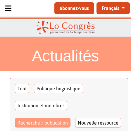
Sélectionnez votre langue
abonnez-vous
Français
Actualités
Tout
Politique linguistique
Institution et membres
Recherche / publication
Nouvelle ressource