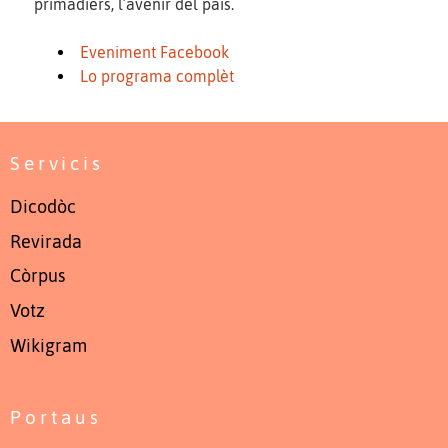
primadièrs, l’avenir del país.
Eveniment Facebook
Lo programa complèt
Servicis
Dicodòc
Revirada
Còrpus
Votz
Wikigram
Portaus