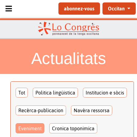
Sélectionnez votre langue
abonnez-vous
Occitan
Actualitats
Tot
Politica lingüistica
Institucion e sòcis
Recèrca-publicacion
Navèra ressorsa
Eveniment
Cronica toponimica