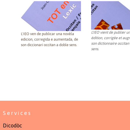
L'IEO vient de publier u
L'IEO ven de publicar una novèla
édition, corrigée et au
edicion, corregida e aumentada, de
son dictionnaire occitan
son diccionari occitan a doble sens.
sens.
En
Toute l'actualité de 
Services
Dicodòc