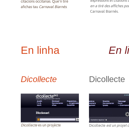
expressions et citations o
citacions occitanas. Que'n tirè
en a tiré des affiches po
afichas tau
Carnaval Biarnés
.
Carnaval Biarnés
.
En linha
En l
Dicollecte
Dicollecte
Dicollecte
es un projècte
Dicollecte
est un projet c