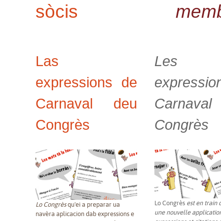
sòcis
memb
Las
Les
expressions de
expressio
Carnaval deu
Carnava
Congrès
Congrès
Lo Congrès
est en train
Lo Congrès
qu'ei a preparar ua
une nouvelle applicatio
navèra aplicacion dab expressions e