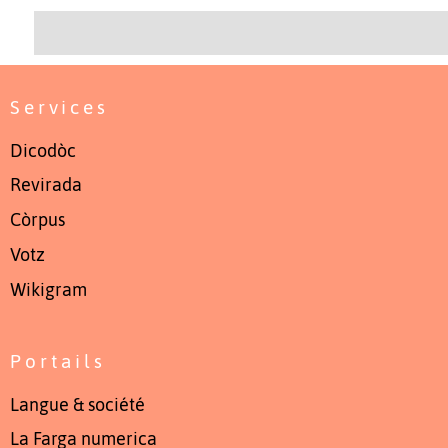
Services
Dicodòc
Revirada
Còrpus
Votz
Wikigram
Portails
Langue & société
La Farga numerica