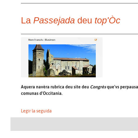
La
Passejada
deu
top'Òc
Aquera navèra rubrica deu site deu
Congrès
que'vs perpausa 
comunas d'Occitania.
Legir la seguida