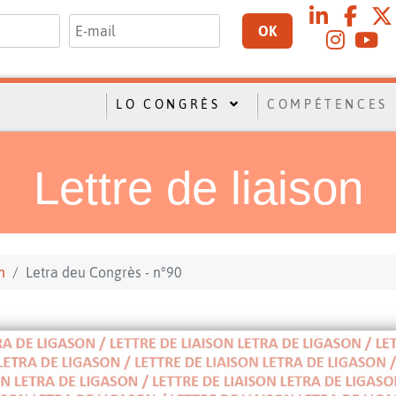
OK
LO CONGRÈS
COMPÉTENCES
Lettre de liaison
n
Letra deu Congrès - n°90