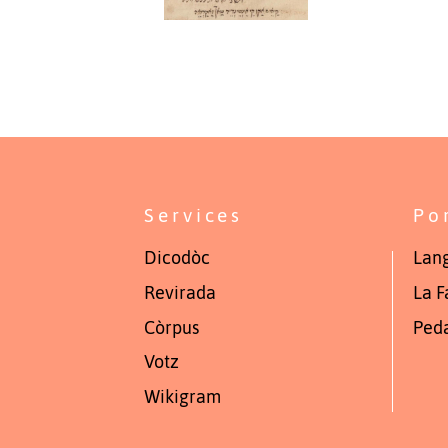
Services
Po
Dicodòc
Lang
Revirada
La F
Còrpus
Ped
Votz
Wikigram