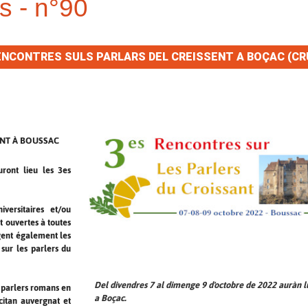
s - n°90
NCONTRES SULS PARLARS DEL CREISSENT A BOÇAC (CR
ANT À BOUSSAC
ront lieu les 3es
versitaires et/ou
t ouvertes à toutes
gent également les
 sur les parlers du
Del divendres 7 al dimenge 9 d'octobre de 2022 auràn lu
es parlers romans en
a Boçac.
citan auvergnat et