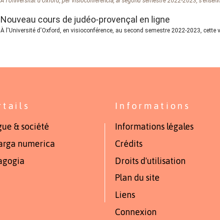
A l'Universitat d'Oxford, per visioconferéncia, al segond semèstre 2022-2023, s’ensenh
Nouveau cours de judéo-provençal en ligne
À l'Université d'Oxford, en visioconférence, au second semestre 2022-2023, cette v
rtails
Informations
ue & société
Informations légales
arga numerica
Crédits
agogia
Droits d'utilisation
Plan du site
Liens
Connexion