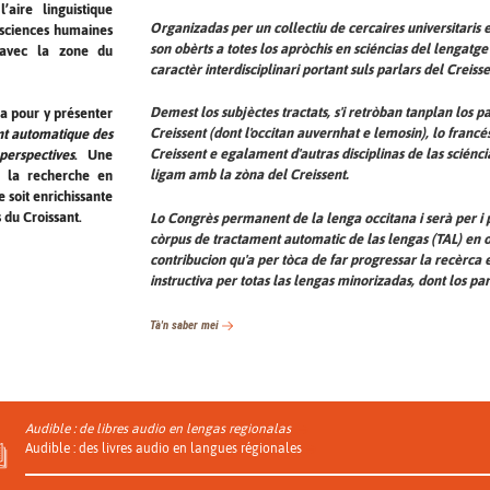
’aire linguistique
Organizadas per un collectiu de cercaires universitaris
s sciences humaines
son obèrts a totes los apròchis en sciéncias del lengatg
en avec la zone du
caractèr interdisciplinari portant suls parlars del Creisse
Demest los subjèctes tractats, s'i retròban tanplan los 
a pour y présenter
Creissent (dont l'occitan auvernhat e lemosin), lo francés 
ent automatique des
Creissent e egalament d'autras disciplinas de las sciénci
erspectives
. Une
ligam amb la zòna del Creissent.
r la recherche en
 soit enrichissante
 du Croissant.
Lo Congrès permanent de la lenga occitana i serà per i 
còrpus de tractament automatic de las lengas (TAL) en oc
contribucion qu'a per tòca de far progressar la recèrca e
instructiva per totas las lengas minorizadas, dont los par
Tà'n saber mei
Audible : de libres audio en lengas regionalas
Audible : des livres audio en langues régionales