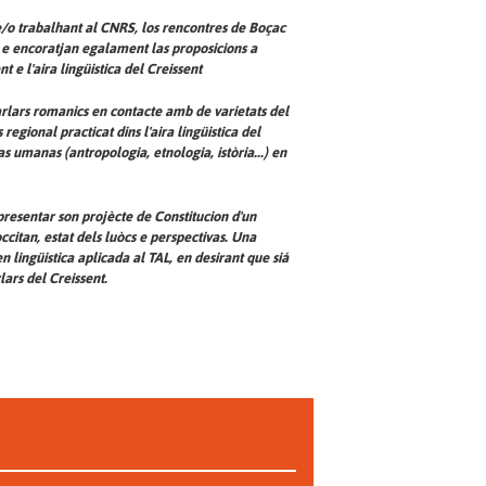
 e/o trabalhant al CNRS, los rencontres de Boçac
e e encoratjan egalament las proposicions a
nt e l'aira lingüistica del Creissent
parlars romanics en contacte amb de varietats del
regional practicat dins l'aira lingüistica del
as umanas (antropologia, etnologia, istòria...) en
presentar son projècte de Constitucion d'un
citan, estat dels luòcs e perspectivas. Una
n lingüistica aplicada al TAL, en desirant que siá
lars del Creissent.