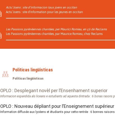
Actu’Joens : site d’informacion taus joens en occitan
Actu’Joens : site d'information pour les jeunes en occitan
Les Passions pyrénéennes chantées, per Maurici Romieu, en çò de Reclams
Les Passions pyrénéennes chantées, par Maurice Romieu, chez Reclams
Politicas lingüisticas
Politicas lingüisticas
OPLO : Desplegant novèl per l’Ensenhament superior
Informacion espandida als liceans e estudiants ad aquesta dintrada : 6 bonas rasons pe
OPLO : Nouveau dépliant pour l’Enseignement supérieur
Information diffusée aux lycéens et étudiants pour cette rentrée : 6 bonnes raisons 