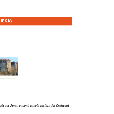
UESA)
òc los 3ens rencontres suls parlars del Creissent