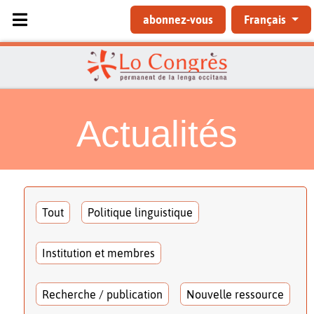
Sélectionnez votre langue
abonnez-vous
Français
Actualités
Tout
Politique linguistique
Institution et membres
Recherche / publication
Nouvelle ressource