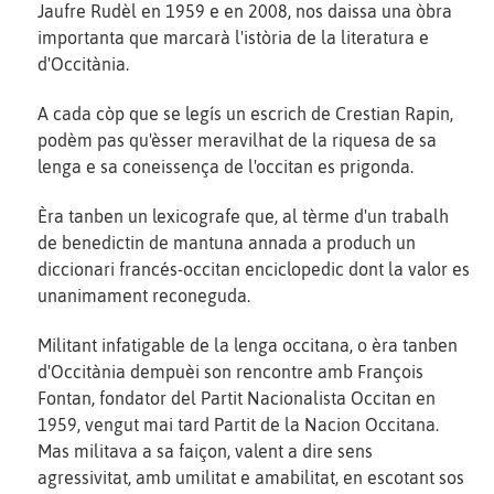
Jaufre Rudèl en 1959 e en 2008, nos daissa una òbra
importanta que marcarà l'istòria de la literatura e
d'Occitània.
A cada còp que se legís un escrich de Crestian Rapin,
podèm pas qu'èsser meravilhat de la riquesa de sa
lenga e sa coneissença de l'occitan es prigonda.
Èra tanben un lexicografe que, al tèrme d'un trabalh
de benedictin de mantuna annada a produch un
diccionari francés-occitan enciclopedic dont la valor es
unanimament reconeguda.
Militant infatigable de la lenga occitana, o èra tanben
d'Occitània dempuèi son rencontre amb François
Fontan, fondator del Partit Nacionalista Occitan en
1959, vengut mai tard Partit de la Nacion Occitana.
Mas militava a sa faiçon, valent a dire sens
agressivitat, amb umilitat e amabilitat, en escotant sos