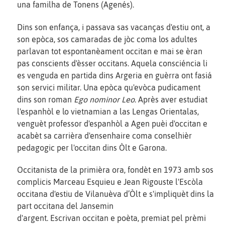
una familha de Tonens (Agenés).
Dins son enfança, i passava sas vacanças d'estiu ont, a
son epòca, sos camaradas de jòc coma los adultes
parlavan tot espontanèament occitan e mai se èran
pas conscients d'èsser occitans. Aquela consciéncia li
es venguda en partida dins Argeria en guèrra ont fasiá
son servici militar. Una epòca qu'evòca pudicament
dins son roman
Ego nominor Leo
. Après aver estudiat
l'espanhòl e lo vietnamian a las Lengas Orientalas,
venguèt professor d'espanhòl a Agen puèi d'occitan e
acabèt sa carrièra d'ensenhaire coma conselhièr
pedagogic per l'occitan dins Òlt e Garona.
Occitanista de la primièra ora, fondèt en 1973 amb sos
complicis Marceau Esquieu e Jean Rigouste l'Escòla
occitana d'estiu de Vilanuèva d’Òlt e s'impliquèt dins la
part occitana del Jansemin
d'argent. Escrivan occitan e poèta, premiat pel prèmi