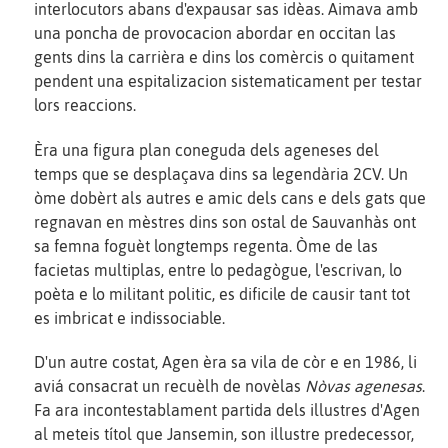
interlocutors abans d'expausar sas idèas. Aimava amb
una poncha de provocacion abordar en occitan las
gents dins la carrièra e dins los comèrcis o quitament
pendent una espitalizacion sistematicament per testar
lors reaccions.
Èra una figura plan coneguda dels ageneses del
temps que se desplaçava dins sa legendària 2CV. Un
òme dobèrt als autres e amic dels cans e dels gats que
regnavan en mèstres dins son ostal de Sauvanhàs ont
sa femna foguèt longtemps regenta. Òme de las
facietas multiplas, entre lo pedagògue, l'escrivan, lo
poèta e lo militant politic, es dificile de causir tant tot
es imbricat e indissociable.
D'un autre costat, Agen èra sa vila de còr e en 1986, li
aviá consacrat un recuèlh de novèlas
Nòvas agenesas
.
Fa ara incontestablament partida dels illustres d'Agen
al meteis títol que Jansemin, son illustre predecessor,