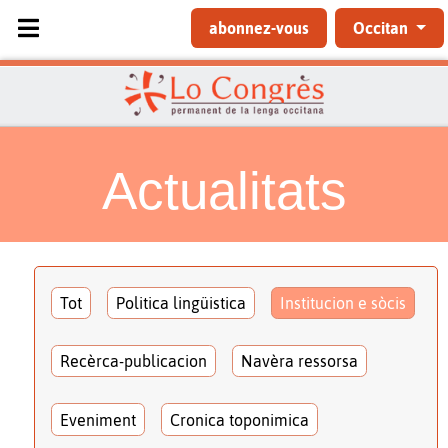
Sélectionnez votre langue
abonnez-vous
Occitan
Actualitats
Tot
Politica lingüistica
Institucion e sòcis
Recèrca-publicacion
Navèra ressorsa
Eveniment
Cronica toponimica