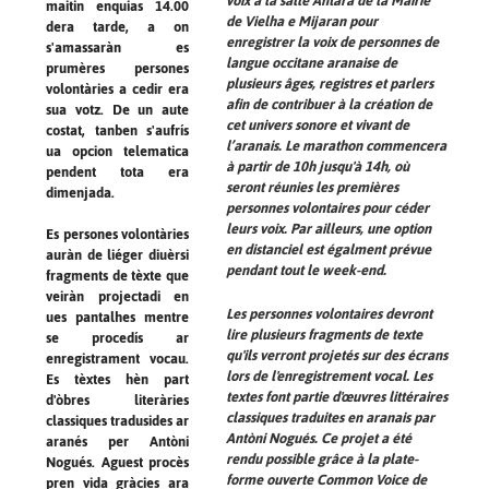
voix à la salle Antara de la Mairie
maitin enquias 14.00
de Vielha e Mijaran pour
dera tarde, a on
enregistrer la voix de personnes de
s'amassaràn es
langue occitane aranaise de
prumères persones
plusieurs âges, registres et parlers
volontàries a cedir era
afin de contribuer à la création de
sua votz. De un aute
cet univers sonore et vivant de
costat, tanben s'aufrís
l’aranais. Le marathon commencera
ua opcion telematica
à partir de 10h jusqu'à 14h, où
pendent tota era
seront réunies les premières
dimenjada.
personnes volontaires pour céder
leurs voix. Par ailleurs, une option
Es persones volontàries
en distanciel est égalment prévue
auràn de liéger diuèrsi
pendant tout le week-end.
fragments de tèxte que
veiràn projectadi en
Les personnes volontaires devront
ues pantalhes mentre
lire plusieurs fragments de texte
se procedís ar
qu'ils verront projetés sur des écrans
enregistrament vocau.
lors de l'enregistrement vocal. Les
Es tèxtes hèn part
textes font partie d'œuvres littéraires
d'òbres literàries
classiques traduites en aranais par
classiques tradusides ar
Antòni Nogués. Ce projet a été
aranés per Antòni
rendu possible grâce à la plate-
Nogués. Aguest procès
forme ouverte
Common Voice
de
pren vida gràcies ara