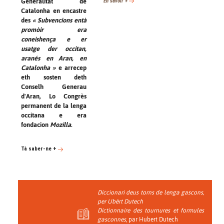
En savoir +
Generalitat de
Catalonha en encastre
des
« Subvencions entà
promòir era
coneishença e er
usatge der occitan,
aranés en Aran, en
Catalonha »
e arrecep
eth sosten deth
Conselh Generau
d'Aran, Lo Congrès
permanent de la lenga
occitana e era
fondacion
Mozilla
.
Tà saber-ne +
Diccionari deus torns de lenga gascons
,
per Ubèrt Dutech
Dictionnaire des tournures et formules
gasconnes
, par Hubert Dutech