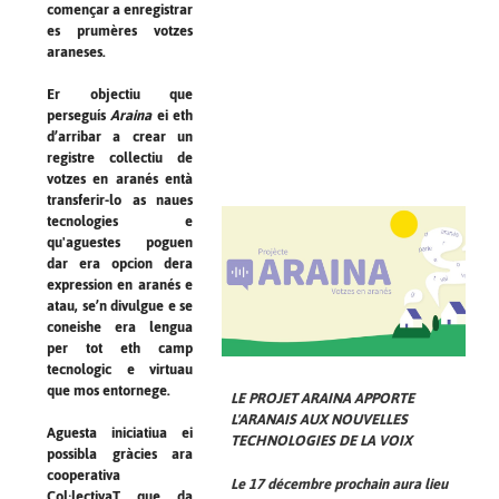
començar a enregistrar
es prumères votzes
araneses.
Er objectiu que
perseguís
Araina
ei eth
d’arribar a crear un
registre collectiu de
votzes en aranés entà
transferir-lo as naues
tecnologies e
qu'aguestes poguen
dar era opcion dera
expression en aranés e
atau, se’n divulgue e se
coneishe era lengua
per tot eth camp
tecnologic e virtuau
que mos entornege.
LE PROJET
ARAINA
APPORTE
L'ARANAIS AUX NOUVELLES
Aguesta iniciatiua ei
TECHNOLOGIES DE LA VOIX
possibla gràcies ara
cooperativa
Le 17 décembre prochain aura lieu
Col·lectivaT que da