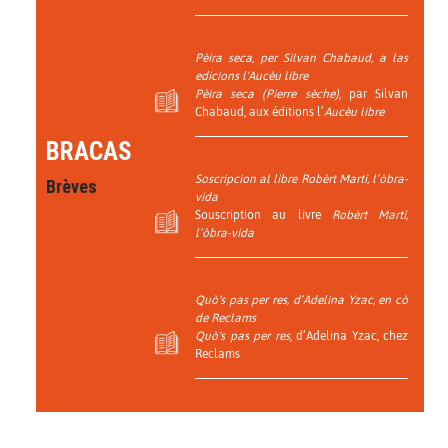
Pèira seca
, per Silvan Chabaud, a las
edicions l'
Aucèu libre
Pèira seca (Pierre sèche)
, par Silvan
Chabaud, aux éditions l’
Aucèu libre
BRACAS
Soscripcion al libre
Robèrt Martí, l’òbra-
Brèves
vida
Souscription au livre
Robèrt Martí,
l’òbra-vida
Quò's pas per res
, d’Adelina Yzac, en cò
de Reclams
Quò's pas per res
, d’Adelina Yzac, chez
Reclams