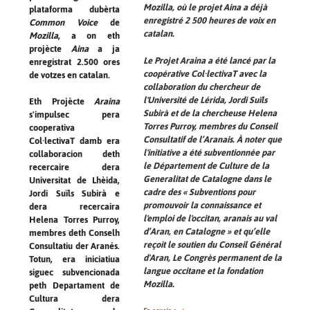
Mozilla
, où le projet
Aina
a déjà
plataforma dubèrta
enregistré 2 500 heures de voix en
Common Voice
de
catalan.
Mozilla
, a on eth
projècte
Aina
a ja
Le Projet
Araina
a été lancé par la
enregistrat 2.500 ores
coopérative Col·lectivaT avec la
de votzes en catalan.
collaboration du chercheur de
l'Université de Lérida, Jordi Suïls
Eth Projècte
Araina
Subirà et de la chercheuse Helena
s'impulsec pera
Torres Purroy, membres du Conseil
cooperativa
Consultatif de l’Aranais. À noter que
Col·lectivaT damb era
l'initiative a été subventionnée par
collaboracion deth
le Département de Culture de la
recercaire dera
Generalitat de Catalogne dans le
Universitat de Lhèida,
cadre des
« Subventions pour
Jordi Suïls Subirà e
promouvoir la connaissance et
dera recercaira
l'emploi de l'occitan, aranais au val
Helena Torres Purroy,
d’Aran, en Catalogne »
et qu’elle
membres deth Conselh
reçoit le soutien du Conseil Général
Consultatiu der Aranés.
d'Aran, Le Congrès permanent de la
Totun, era iniciatiua
langue occitane et la fondation
siguec subvencionada
Mozilla
.
peth Departament de
Cultura dera