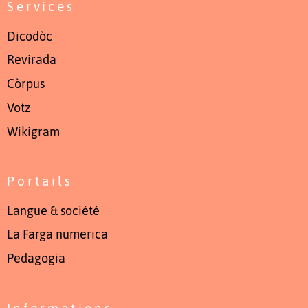
Services
Dicodòc
Revirada
Còrpus
Votz
Wikigram
Portails
Langue & société
La Farga numerica
Pedagogia
Informations