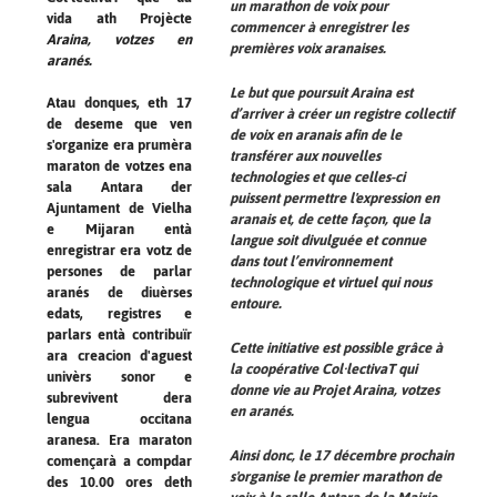
un marathon de voix pour
vida ath Projècte
commencer à enregistrer les
Araina, votzes en
premières voix aranaises.
aranés.
Le but que poursuit
Araina
est
Atau donques, eth 17
d’arriver à créer un registre collectif
de deseme que ven
de voix en aranais afin de le
s'organize era prumèra
transférer aux nouvelles
maraton de votzes ena
technologies et que celles-ci
sala Antara der
puissent permettre l'expression en
Ajuntament de Vielha
aranais et, de cette façon, que la
e Mijaran entà
langue soit divulguée et connue
enregistrar era votz de
dans tout l’environnement
persones de parlar
technologique et virtuel qui nous
aranés de diuèrses
entoure.
edats, registres e
parlars entà contribuïr
Cette initiative est possible grâce à
ara creacion d'aguest
la coopérative Col·lectivaT qui
univèrs sonor e
donne vie au
Projet Araina, votzes
subrevivent dera
en aranés.
lengua occitana
aranesa. Era maraton
Ainsi donc, le 17 décembre prochain
començarà a compdar
s'organise le premier marathon de
des 10.00 ores deth