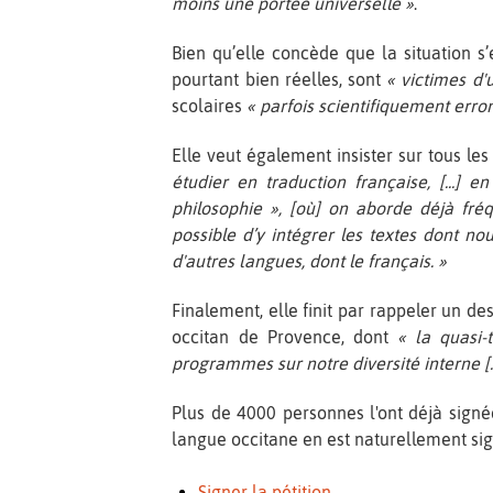
moins une portée universelle »
.
Bien qu’elle concède que la situation s’
pourtant bien réelles, sont
« victimes d'
scolaires
« parfois scientifiquement erron
Elle veut également insister sur tous l
étudier en traduction française, [...] e
philosophie », [où] on aborde déjà fréq
possible d’y intégrer les textes dont n
d'autres langues, dont le français. »
Finalement, elle finit par rappeler un d
occitan de Provence, dont
« la quasi-
programmes sur notre diversité interne [
Plus de 4000 personnes l'ont déjà signé
langue occitane en est naturellement signa
Signer la pétition