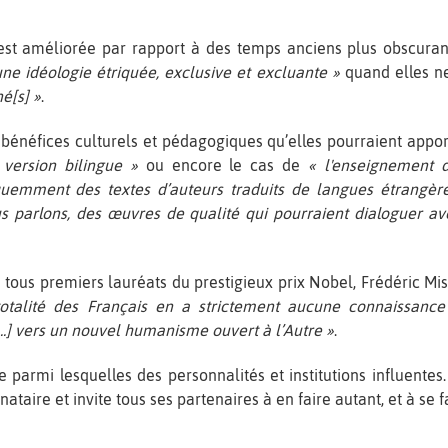
est améliorée par rapport à des temps anciens plus obscuranti
une idéologie étriquée, exclusive et excluante »
quand elles n
é[s] »
.
es bénéfices culturels et pédagogiques qu’elles pourraient app
n version bilingue »
ou encore le cas de
« l'enseignement d
uemment des textes d’auteurs traduits de langues étrangères
ous parlons, des œuvres de qualité qui pourraient dialoguer av
es tous premiers lauréats du prestigieux prix Nobel, Frédéric 
totalité des Français en a strictement aucune connaissance
...] vers un nouvel humanisme ouvert à l’Autre »
.
e parmi lesquelles des personnalités et institutions influent
taire et invite tous ses partenaires à en faire autant, et à se fa