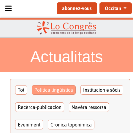
Sélectionnez votre langue
abonnez-vous
Occitan
Actualitats
Tot
Politica lingüistica
Institucion e sòcis
Recèrca-publicacion
Navèra ressorsa
Eveniment
Cronica toponimica