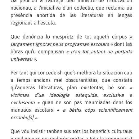
Ua peticion a l’adreça deu ministre de l’Educacion
nacionau, a l’iniciativa d’un collectiu, que reclama ua
preséncia ahortida de las literaturas en lengas
regionaus a l’escòla.
Que denóncia lo mesprètz de tot aqueth còrpus
«
largament ignorat peus programas escolars »
dont las
òbras qui’u compausan
« n’an tot autant ua portada
universau »
.
Per tant qui concedeish que’s melhora la situacion cap
a temps ancians mei obscurantistas, que constata
qu’aqueras literaturas, plan existentas, be son
«
victimas d’ua ideologia estequida, exclusiva e
exclusenta »
quan ne son pas maumiadas dens los
manuaus escolars
« a bèths còps scientificament
erronèu[s] »
.
Que vòu insistir tanben sus tots los beneficis culturaus
e pedagogics qui poderén portar a tota la comunautat