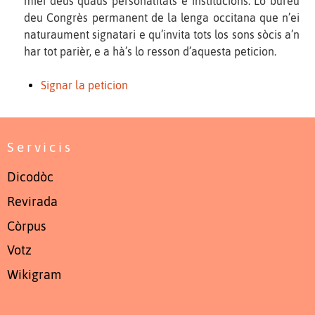
miei deus quaus personalitats e institucions. Lo burèu
deu Congrès permanent de la lenga occitana que n’ei
naturaument signatari e qu’invita tots los sons sòcis a’n
har tot parièr, e a hà’s lo resson d’aquesta peticion.
Signar la peticion
Servicis
Dicodòc
Revirada
Còrpus
Votz
Wikigram