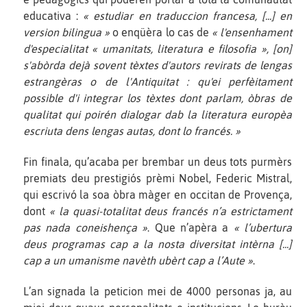
educativa :
« estudiar en traduccion francesa, [...] en
version bilingua »
o enqüèra lo cas de
« l'ensenhament
d'especialitat « umanitats, literatura e filosofia », [on]
s'abòrda dejà sovent tèxtes d'autors revirats de lengas
estrangèras o de l'Antiquitat : qu'ei perfèitament
possible d'i integrar los tèxtes dont parlam, òbras de
qualitat qui poirén dialogar dab la literatura europèa
escriuta dens lengas autas, dont lo francés. »
Fin finala, qu’acaba per brembar un deus tots purmèrs
premiats deu prestigiós prèmi Nobel, Federic Mistral,
qui escrivó la soa òbra màger en occitan de Provença,
dont
« la quasi-totalitat deus francés n’a estrictament
pas nada coneishença »
. Que n’apèra a
« l’ubertura
deus programas cap a la nosta diversitat intèrna [...]
cap a un umanisme navèth ubèrt cap a l’Aute »
.
L’an signada la peticion mei de 4000 personas ja, au