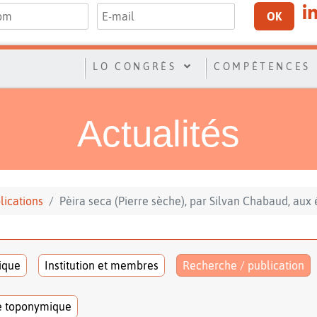
OK
LO CONGRÈS
COMPÉTENCES
Actualités
lications
Pèira seca (Pierre sèche), par Silvan Chabaud, aux é
tique
Institution et membres
Recherche / publication
e toponymique