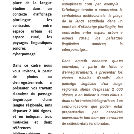
place de la langue
espepissats com per exemple :
étudiée dans un
l'afichatge toristic o comerciau, la
contexte d'affichage
senhaletica institucionala, la plaça
plurilingue, les
de la lenga estudiada dens un
contrastes entre
contèxte d’afichatge plurilingüe, los
espace urbain et
contrastes enter espaci urban e
espace rural, les
espaci rurau, los paisatges
paysages linguistiques
lingüistics sonòres, lo
sonores, le
ciberpaisatge...
cyberpaysage...
Dens aqueth encastre que'vs
Dans ce cadre nous
convidam, a partir de fòtos o
vous invitons, à partir
d’enregistraments, a presentar los
de photos ou
vòstes tribalhs d'analisi deu
d'enregistrements, à
paisatge lingüistic d'ua lenga
présenter vos travaux
regionau, shens despassar 2 000
d'analyse du paysage
signes, e en indicar 3 mots claus e
linguistique d'une
duas referéncias bibliograficas. Las
langue régionale, sans
comunicacions que pòden estar
dépasser 2 000 signes,
prepausadas per cercaires
et en indiquant trois
universitaris tant com per cercaires
mots-clés et deux
de collectivitats territorialas.
références
bibliographiques. Les