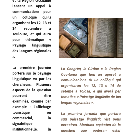
et la Région Occitanie
lancent un appel à
communications pour
un colloque qu'ils
organisent les 12, 13 et
14 septembre à
Toulouse, et qui aura
pour thématique «
Paysage linguistique
des langues régionales
».
La première journée
Lo Congrès, lo Cirdòc e la Region
portera sur le paysage
Occitania que hèn un aperet a
linguistique vu par les
comunicacions tà un collòqui qui
chercheurs. Plusieurs
organizaràn los 12, 13 e 14 de
aspects de la question
seteme a Tolosa, e qui averà per
pourront être
tematica « Paisatge lingüistic de las
examinés, comme par
lengas regionalas ».
exemple : l'affichage
touristique ou
La prumèra jornada que portarà
commercial, la
suu paisatge lingüistic vist peus
signalétique
cercaires. Mantuns aspèctes de la
institutionnelle, la
question que poderàn estar