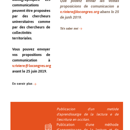
Que podetz enviar las vòstas
communications
proposicions de comunicacion a
peuvent être proposées
v.riviere@locongres.org
abans lo 25
par des chercheurs
de junh 2019.
universitaires comme
par des chercheurs de
Tà'n saber mei
collectivités
territoriales.
Vous pouvez envoyer
vos propositions de
communication à
v.riviere@locongres.org
avant le 25 juin 2019.
En savoir plus
Publicacion d'un metòde
d'aprendissatge de la lectura e de
l'escritura en occitan.
Publication d'une méthode