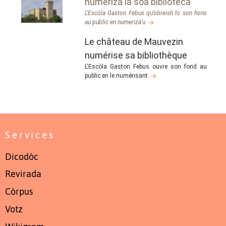
numeriza la soa bibliotèca
L'Escòla Gaston Febus qu’obreish lo son hons
au public en numerizà’u.
Le château de Mauvezin
numérise sa bibliothèque
L'Escòla Gaston Febus ouvre son fond au
public en le numérisant.
Services
Dicodòc
Revirada
Còrpus
Votz