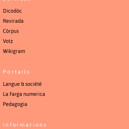
Dicodòc
Revirada
Còrpus
Votz
Wikigram
Portails
Langue & société
La Farga numerica
Pedagogia
Informations