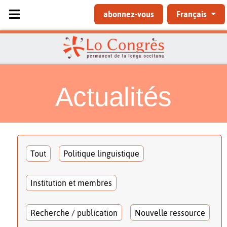
Sélectionnez votre langue
abonnez-vous
Français
Actualités
Tout
Politique linguistique
Institution et membres
Recherche / publication
Nouvelle ressource