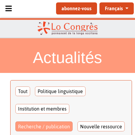
Sélectionnez votre langue
abonnez-vous
Français
Actualités
Tout
Politique linguistique
Institution et membres
Recherche / publication
Nouvelle ressource