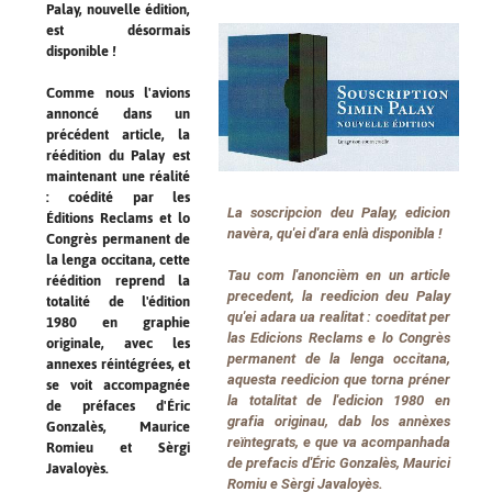
Palay, nouvelle édition,
est désormais
disponible !
Comme nous l'avions
annoncé dans un
précédent article, la
réédition du Palay est
maintenant une réalité
: coédité par les
La soscripcion deu Palay, edicion
Éditions Reclams et lo
navèra, qu'ei d'ara enlà disponibla !
Congrès permanent de
la lenga occitana, cette
Tau com l'anoncièm en un article
réédition reprend la
precedent, la reedicion deu Palay
totalité de l'édition
qu'ei adara ua realitat : coeditat per
1980 en graphie
las Edicions Reclams e lo Congrès
originale, avec les
permanent de la lenga occitana,
annexes réintégrées, et
aquesta reedicion que torna préner
se voit accompagnée
la totalitat de l'edicion 1980 en
de préfaces d'Éric
grafia originau, dab los annèxes
Gonzalès, Maurice
reïntegrats, e que va acompanhada
Romieu et Sèrgi
de prefacis d'Éric Gonzalès, Maurici
Javaloyès.
Romiu e Sèrgi Javaloyès.