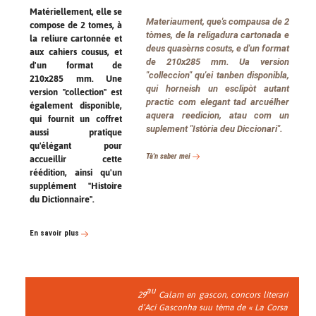
Matériellement, elle se
Materiaument, que's compausa de 2
compose de 2 tomes, à
tòmes, de la religadura cartonada e
la reliure cartonnée et
deus quasèrns cosuts, e d'un format
aux cahiers cousus, et
de 210x285 mm. Ua version
d'un format de
"colleccion" qu'ei tanben disponibla,
210x285 mm. Une
qui horneish un esclipòt autant
version "collection" est
practic com elegant tad arcuélher
également disponible,
aquera reedicion, atau com un
qui fournit un coffret
suplement "Istòria deu Diccionari".
aussi pratique
qu'élégant pour
Tà'n saber mei
accueillir cette
réédition, ainsi qu'un
supplément "Histoire
du Dictionnaire".
En savoir plus
au
29
Calam en gascon, concors literari
d’Ací Gasconha suu tèma de « La Corsa