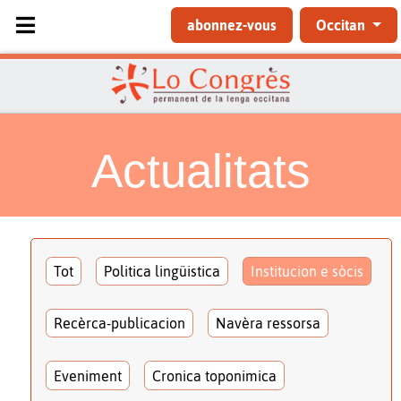
Sélectionnez votre langue
abonnez-vous
Occitan
Actualitats
Tot
Politica lingüistica
Institucion e sòcis
Recèrca-publicacion
Navèra ressorsa
Eveniment
Cronica toponimica