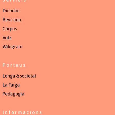
Dicodòc
Revirada
Còrpus
Votz
Wikigram
Portaus
Lenga & societat
La Farga
Pedagogia
Informacions