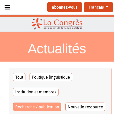
Sélectionnez votre langue
abonnez-vous
Français
Actualités
Tout
Politique linguistique
Institution et membres
Recherche / publication
Nouvelle ressource